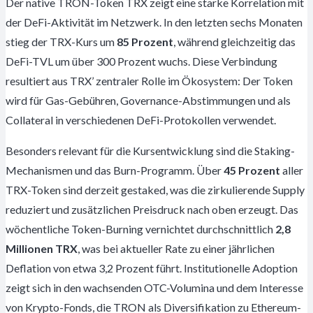
Der native TRON-Token TRX zeigt eine starke Korrelation mit
der DeFi-Aktivität im Netzwerk. In den letzten sechs Monaten
stieg der TRX-Kurs um
85 Prozent
, während gleichzeitig das
DeFi-TVL um über 300 Prozent wuchs. Diese Verbindung
resultiert aus TRX’ zentraler Rolle im Ökosystem: Der Token
wird für Gas-Gebühren, Governance-Abstimmungen und als
Collateral in verschiedenen DeFi-Protokollen verwendet.
Besonders relevant für die Kursentwicklung sind die Staking-
Mechanismen und das Burn-Programm. Über
45 Prozent
aller
TRX-Token sind derzeit gestaked, was die zirkulierende Supply
reduziert und zusätzlichen Preisdruck nach oben erzeugt. Das
wöchentliche Token-Burning vernichtet durchschnittlich
2,8
Millionen TRX
, was bei aktueller Rate zu einer jährlichen
Deflation von etwa 3,2 Prozent führt. Institutionelle Adoption
zeigt sich in den wachsenden OTC-Volumina und dem Interesse
von Krypto-Fonds, die TRON als Diversifikation zu Ethereum-