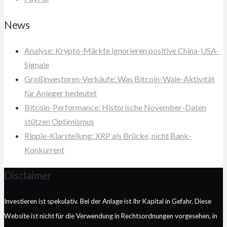
News
Analyse: Krypto-Märkte ignorieren positive China-USA-
Signale
Großinvestoren-Verkäufe: Was Bitcoin-Wale-Aktivität
für Anleger bedeutet
Bitcoin-Performance: Historische November-Daten
stützen Optimismus
Ripple-Klarstellung: XRP als Brücke, nicht Bank-
Konkurrent
Disclaimer
Investieren ist spekulativ. Bei der Anlage ist Ihr Kapital in Gefahr. Diese
Website ist nicht für die Verwendung in Rechtsordnungen vorgesehen, in