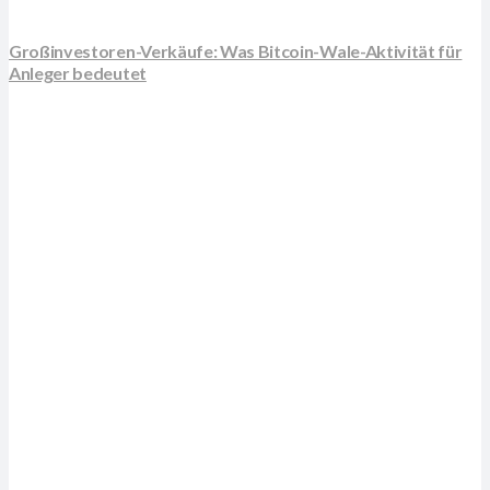
Großinvestoren-Verkäufe: Was Bitcoin-Wale-Aktivität für
Anleger bedeutet