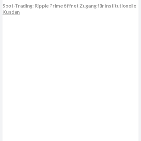
Spot-Trading: Ripple Prime öffnet Zugang für institutionelle
Kunden