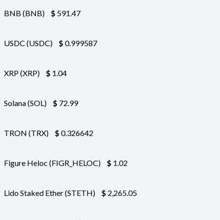
BNB (BNB)
$
591.47
USDC (USDC)
$
0.999587
XRP (XRP)
$
1.04
Solana (SOL)
$
72.99
TRON (TRX)
$
0.326642
Figure Heloc (FIGR_HELOC)
$
1.02
Lido Staked Ether (STETH)
$
2,265.05