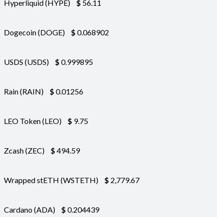
Hyperliquid (HYPE)
$
56.11
Dogecoin (DOGE)
$
0.068902
USDS (USDS)
$
0.999895
Rain (RAIN)
$
0.01256
LEO Token (LEO)
$
9.75
Zcash (ZEC)
$
494.59
Wrapped stETH (WSTETH)
$
2,779.67
Cardano (ADA)
$
0.204439