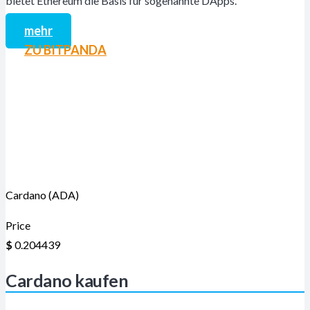
bietet Ethereum die Basis für sogenannte DApps.
mehr
ZU BITPANDA
Cardano (ADA)
Price
$
0.204439
Cardano kaufen