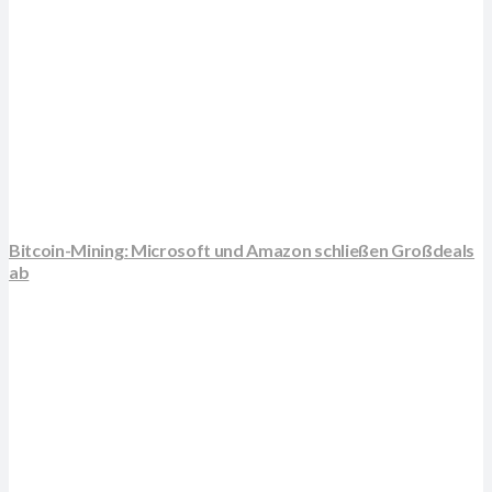
Bitcoin-Mining: Microsoft und Amazon schließen Großdeals
ab