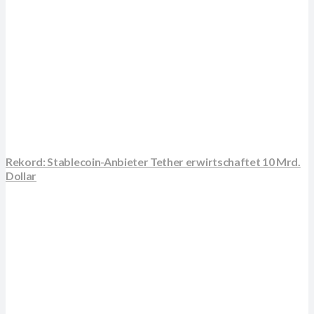
Rekord: Stablecoin-Anbieter Tether erwirtschaftet 10 Mrd.
Dollar