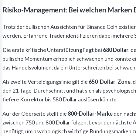
Risiko-Management: Bei welchen Marken 
Trotz der bullischen Aussichten für Binance Coin existier
werden. Erfahrene Trader identifizieren dabei mehrere 
Die erste kritische Unterstützung liegt bei
680 Dollar
, d
bullische Momentum erheblich schwächen und könnte ein
das Handelsvolumen, da ein Unterschreiten bei schwach
Als zweite Verteidigungslinie gilt die
650-Dollar-Zone
, 
den 21-Tage-Durchschnitt und hat sich als psychologisc
tiefere Korrektur bis 580 Dollar auslösen könnte.
Auf der Oberseite stellt die
800-Dollar-Marke
den nächs
zwischen 750 und 800 Dollar folgen, bevor der nächste 
benötigt, um psychologisch wichtige Rundungsmarken z