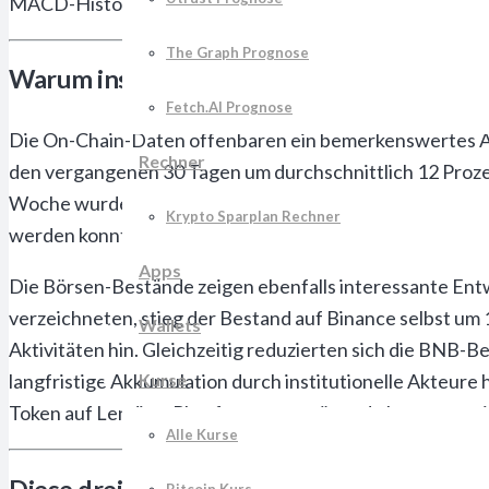
MACD-Histogram zeigt weiterhin positive Werte, währ
The Graph Prognose
Warum institutionelle Investoren gerade
Fetch.AI Prognose
Die On-Chain-Daten offenbaren ein bemerkenswertes Ak
Rechner
den vergangenen 30 Tagen um durchschnittlich 12 Prozent
Woche wurden 47 Transfers mit jeweils über einer Million
Krypto Sparplan Rechner
werden konnten.
Apps
Die Börsen-Bestände zeigen ebenfalls interessante En
verzeichneten, stieg der Bestand auf Binance selbst um
Wallets
Aktivitäten hin. Gleichzeitig reduzierten sich die BNB
Kurse
langfristige Akkumulation durch institutionelle Akteure
Token auf Lending-Plattformen gestützt, da Investoren i
Alle Kurse
Diese drei Katalysatoren treiben Binance 