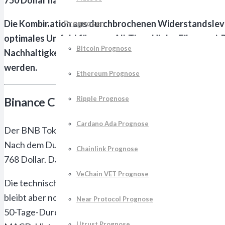
Die Kombination aus durchbrochenen Widerstandsleve
Prognosen
optimales Umfeld für neue All-Time-Highs. Fibonacci-
Bitcoin Prognose
Nachhaltigkeit der aktuellen Bewegung unterstützt. D
werden.
Ethereum Prognose
Ripple Prognose
Binance Coin durchbricht 750 Dollar – Cha
Cardano Ada Prognose
Der BNB Token hat in der vergangenen Woche eine spe
Nach dem Durchbruch der 720-Dollar-Marke, die monatel
Chainlink Prognose
768 Dollar. Das Handelsvolumen stieg dabei auf über 2,8 
VeChain VET Prognose
Die technischen Indikatoren zeigen ein eindeutig bullisch
bleibt aber noch unterhalb der kritischen 80-Punkte-Schw
Near Protocol Prognose
50-Tage-Durchschnitt bei 685 Dollar, der 100-Tage bei 64
Utrust Prognose