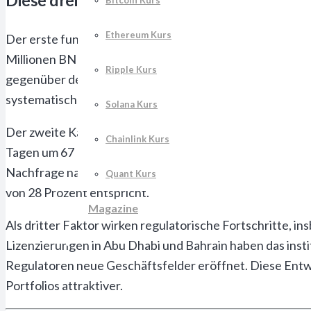
Bitcoin Kurs
Ethereum Kurs
Der erste fundamentale Treiber liegt im beschleunigten
Millionen BNB im Wert von 1,17 Milliarden Dollar, was di
Ripple Kurs
gegenüber dem Vorquartal um 34 Prozent erhöht, während
systematische Angebotsreduzierung wirkt als kontinuierl
Solana Kurs
Der zweite Katalysator ergibt sich aus der Expansion de
Chainlink Kurs
Tagen um 67 Prozent auf 8,9 Milliarden Dollar. Neue DeFi
Nachfrage nach BNB als Gas-Token deutlich erhöht. Gleic
Quant Kurs
von 28 Prozent entspricht.
Magazine
Als dritter Faktor wirken regulatorische Fortschritte, 
Lizenzierungen in Abu Dhabi und Bahrain haben das inst
Regulatoren neue Geschäftsfelder eröffnet. Diese Entwi
Portfolios attraktiver.