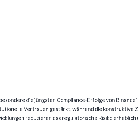
 Token-Burn-Mechanismus von Binance. Das jüngste vierte
e bisher zweitgrößte Burn-Aktion in der Geschichte darste
 die Gesamtzahl der verbrannten Token bereits 57,8 Mill
icher Preistreiber.
s Binance Smart Chain Ecosystems. Die Total Value Locked
-Protokoll-Launches und die Integration zusätzlicher insti
hzeitig verzeichnet die BNB Chain täglich über 4,2 Milli
insbesondere die jüngsten Compliance-Erfolge von Binance 
itutionelle Vertrauen gestärkt, während die konstruktiv
cklungen reduzieren das regulatorische Risiko erheblich 