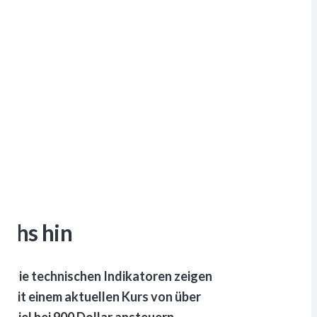
ighs hin
. Die technischen Indikatoren zeigen
. Mit einem aktuellen Kurs von über
sziel bei 900 Dollar ansteuern.