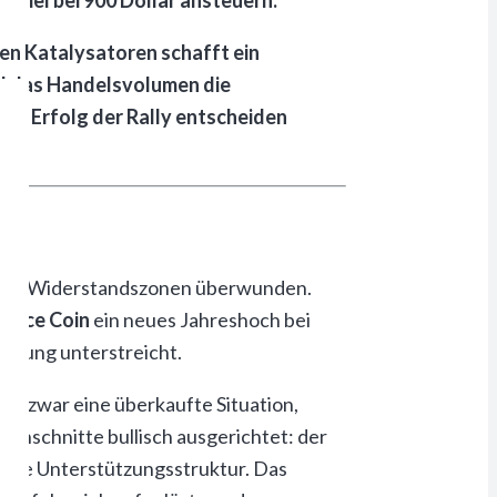
en Katalysatoren schafft ein
nd das Handelsvolumen die
den Erfolg der Rally entscheiden
htige Widerstandszonen überwunden.
nance Coin
ein neues Jahreshoch bei
ewegung unterstreicht.
amit zwar eine überkaufte Situation,
rchschnitte bullisch ausgerichtet: der
klare Unterstützungsstruktur. Das