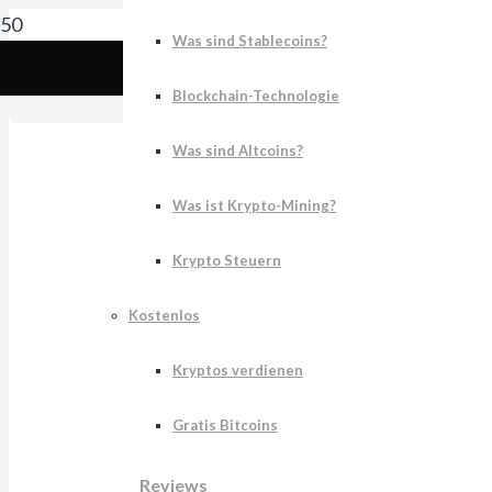
Was sind Stablecoins?
S
Blockchain-Technologie
Was sind Altcoins?
Was ist Krypto-Mining?
Krypto Steuern
Kostenlos
Kryptos verdienen
Gratis Bitcoins
Reviews