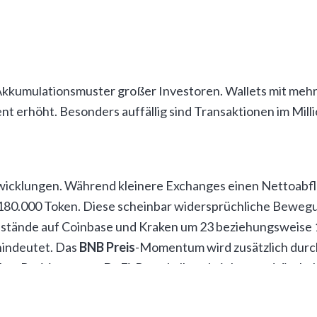
end die Momentum-Divergenzen der vergangenen Monate 
 massiv BNB akkumulieren
kumulationsmuster großer Investoren. Wallets mit mehr 
 erhöht. Besonders auffällig sind Transaktionen im Millio
 Dollar Gegenwert registriert, wobei die meisten als Käuf
twicklungen. Während kleinere Exchanges einen Nettoabf
 180.000 Token. Diese scheinbar widersprüchliche Bewegun
-Bestände auf Coinbase und Kraken um 23 beziehungsweise 
 hindeutet. Das
BNB Preis
-Momentum wird zusätzlich durc
hre Positionen aus DeFi-Protokollen abziehen und direkt 
Coin zum neuen Allzeithoch