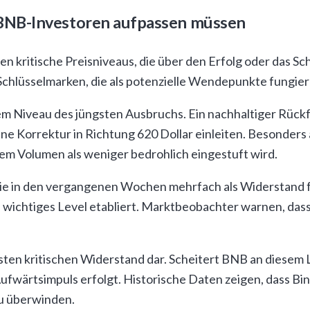
BNB-Investoren aufpassen müssen
en kritische Preisniveaus, die über den Erfolg oder das Sc
Schlüsselmarken, die als potenzielle Wendepunkte fungie
em Niveau des jüngsten Ausbruchs. Ein nachhaltiger Rückf
e Korrektur in Richtung 620 Dollar einleiten. Besonders
em Volumen als weniger bedrohlich eingestuft wird.
die in den vergangenen Wochen mehrfach als Widerstand f
h wichtiges Level etabliert. Marktbeobachter warnen, das
ten kritischen Widerstand dar. Scheitert BNB an diesem L
Aufwärtsimpuls erfolgt. Historische Daten zeigen, dass B
u überwinden.