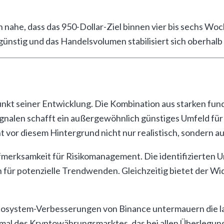
 nahe, dass das 950-Dollar-Ziel binnen vier bis sechs Wo
ünstig und das Handelsvolumen stabilisiert sich oberhalb
unkt seiner Entwicklung. Die Kombination aus starken fu
 Signalen schafft ein außergewöhnlich günstiges Umfeld f
 vor diesem Hintergrund nicht nur realistisch, sondern au
merksamkeit für Risikomanagement. Die identifizierten 
für potenzielle Trendwenden. Gleichzeitig bietet der Wid
n Ecosystem-Verbesserungen von Binance untermauern die 
erkmal des Kryptowährungsmarktes, das bei allen Überlegu