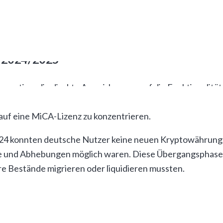
nd 2024/2025
rmation, die direkte Auswirkungen auf die Funktionalitä
en Gründen vollständig vom deutschen Markt zurück, nach
auf eine MiCA-Lizenz zu konzentrieren.
2024 konnten deutsche Nutzer keine neuen Kryptowährun
fe und Abhebungen möglich waren. Diese Übergangsphase 
 Bestände migrieren oder liquidieren mussten.
August 2024 kehrte das Unternehmen unter neuer regulato
ngany (Kryptoverwahrer) und der Sutor Bank schafft eine