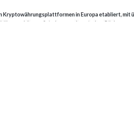
n Kryptowährungsplattformen in Europa etabliert, mit üb
ebühren schätzen. Seit dem regulatorischen Rückzug au
yphe” haben sich jedoch die Rahmenbedingungen grund
regulierte Plattform handeln, müssen jedoch mit einer 
gang umgehen. Verschiedene Faktoren können zu Funkt
u Account-spezifischen Einschränkungen.