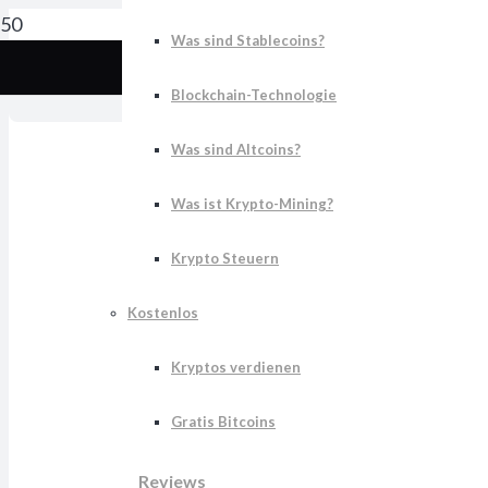
Was sind Stablecoins?
Kry
Blockchain-Technologie
Was sind Altcoins?
Was ist Krypto-Mining?
Krypto Steuern
Kostenlos
Kryptos verdienen
Gratis Bitcoins
Reviews