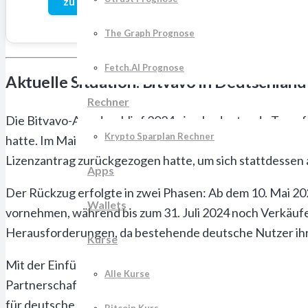
zu Bitpanda
The Graph Prognose
Fetch.AI Prognose
Aktuelle Situation: Bitvavo in Deutschla
Rechner
Die Bitvavo-App durchlief 2024 eine bedeutende Transfo
Krypto Sparplan Rechner
hatte. Im Mai 2024 zog sich Bitvavo aus regulatorisch
Lizenzantrag zurückgezogen hatte, um sich stattdessen 
Apps
Der Rückzug erfolgte in zwei Phasen: Ab dem 10. Mai 
Wallets
vornehmen, während bis zum 31. Juli 2024 noch Verkäu
Herausforderungen, da bestehende deutsche Nutzer ihre
Kurse
Mit der Einführung von “Bitvavo powered by Hyphe” im 
Alle Kurse
Partnerschaft zwischen Hyphe (Liquiditätsanbieter), Ta
für deutsche Kryptowährungshändler.