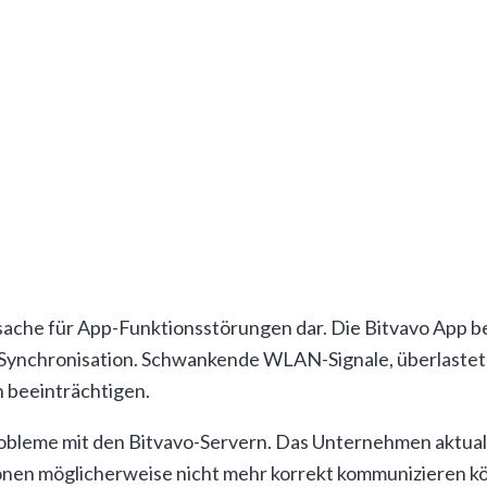
litäten wie die ursprüngliche Bitvavo-App, nutzt jedoch e
tzer müssen sich für “Bitvavo powered by Hyphe” neu regi
d nutzerspezifischen Gründen nicht ordnungsgemäß funkt
ten Fehlerbehebung und Vermeidung zukünftiger Störungen
ache für App-Funktionsstörungen dar. Die Bitvavo App be
-Synchronisation. Schwankende WLAN-Signale, überlaste
h beeinträchtigen.
obleme mit den Bitvavo-Servern. Das Unternehmen aktuali
en möglicherweise nicht mehr korrekt kommunizieren kön