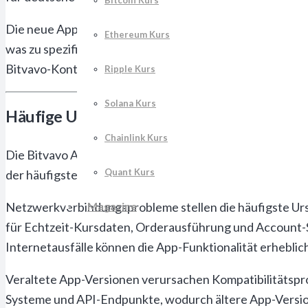
Bitcoin Kurs
Die neue App-Version bietet nahezu identische Funktiona
Ethereum Kurs
was zu spezifischen Problemen führen kann. Deutsche Nu
Bitvavo-Konto besaßen.
Ripple Kurs
Solana Kurs
Häufige Ursachen für App-Störungen
Chainlink Kurs
Die Bitvavo App kann aus verschiedenen technischen un
Quant Kurs
der häufigsten Problemursachen hilft bei der effizien
Magazine
Netzwerkverbindungsprobleme stellen die häufigste Urs
für Echtzeit-Kursdaten, Orderausführung und Account
Internetausfälle können die App-Funktionalität erheblic
Veraltete App-Versionen verursachen Kompatibilitätspr
Systeme und API-Endpunkte, wodurch ältere App-Version