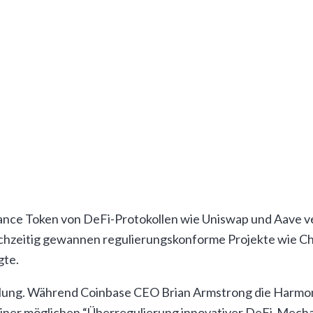
rotokolle bereits bis März ihre Governance-Strukturen 
 sind direkt von den neuen Regelwerken betroffen, was
ns auf die Harmonisierung der Marktaufsic
operation fiel gemischt aus.
Bitcoin
verzeichnete in den 
ollar, während
Ethereum
um 2,8 Prozent auf 3.650 Dollar 
itutionelles Interesse hindeutet.
nance Token von DeFi-Protokollen wie Uniswap und Aave ve
hzeitig gewannen regulierungskonforme Projekte wie Chai
gte.
lung. Während Coinbase CEO Brian Armstrong die Harmonis
einer möglichen “Überregulierung innovativer DeFi-Mech