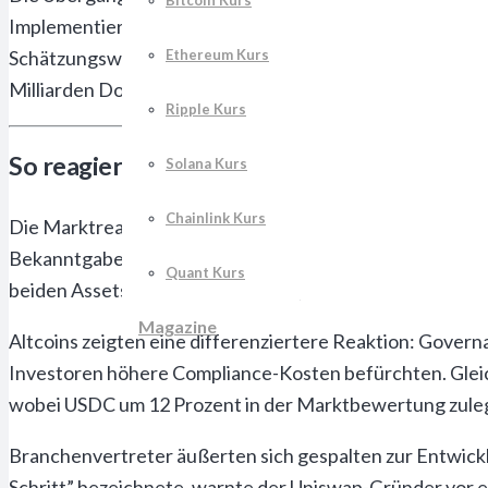
Bitcoin Kurs
Implementierung neuer Standards haben, müssen DeFi-P
Ethereum Kurs
Schätzungsweise 200 amerikanische Krypto-Unternehmen
Milliarden Dollar zur Folge haben könnte.
Ripple Kurs
So reagieren Bitcoin, Ethereum und Altcoi
Solana Kurs
Chainlink Kurs
Die Marktreaktion auf die Ankündigung der SEC CFTC Co
Bekanntgabe einen Anstieg um 3,2 Prozent auf 98.400 D
Quant Kurs
beiden Assets um über 40 Prozent, was auf erhöhtes inst
Magazine
Altcoins zeigten eine differenziertere Reaktion: Gover
Investoren höhere Compliance-Kosten befürchten. Gleic
wobei USDC um 12 Prozent in der Marktbewertung zule
Branchenvertreter äußerten sich gespalten zur Entwick
Schritt” bezeichnete, warnte der Uniswap-Gründer vor 