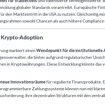
heit für Stablecoins
und tokenisierte Vermögenswerte. Be
ntwicklung globaler Standards vorantreibt. Europäische F
r den Markteintritt in die USA zu nutzen. Gleichzeitig m
rungsrahmen sowohl Chancen als auch höhere Compliance
e Krypto-Adoption
rung markiert einen
Wendepunkt für die institutionelle
ensverwalter, die bisher aufgrund regulatorischer Unsich
ionen in Kryptowährungen. Diese Entwicklung könnte das 
t neue Innovationsräume
für regulierte Finanzprodukte.
d programmierbare Zahlungssysteme können nun mit klare
sforderung, ihre dezentralen Strukturen mit den zentral