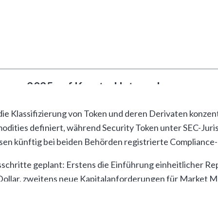
 gegen eine große Krypto-Exchange im vergangenen Jahr,
hten. Die daraus resultierenden Kosten von 50 Millionen 
 eine koordinierte Herangehensweise.
ommen 2025 auf Krypto-Unternehmen zu
e Klassifizierung von Token und deren Derivaten konzentri
dities definiert, während Security Token unter SEC-Juris
ssen künftig bei beiden Behörden registrierte Compliance
sschritte geplant: Erstens die Einführung einheitlicher R
Dollar, zweitens neue Kapitalanforderungen für Market M
 verwalteten Volumen von 500 Millionen Dollar.
ße und Geschäftsbereich. Während etablierte Exchanges b