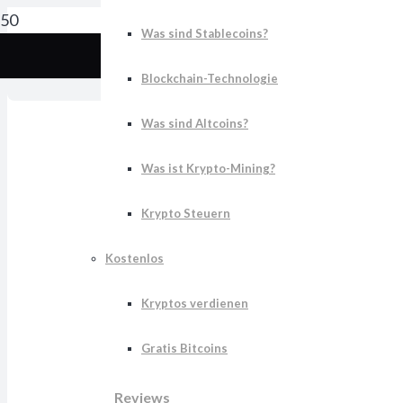
Was sind Stablecoins?
Sv
Blockchain-Technologie
Was sind Altcoins?
Was ist Krypto-Mining?
Krypto Steuern
Kostenlos
Kryptos verdienen
Gratis Bitcoins
Reviews