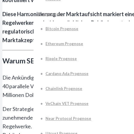
Diese Harmonisierung der Marktaufsicht markiert eine
Prognosen
Regelwerken und widersprüchlichen Behördenentschei
Bitcoin Prognose
regulatorische Klarheit als auch höhere Compliance-Ko
Marktakzeptanz bewerten.
Ethereum Prognose
Ripple Prognose
Warum SEC und CFTC nach Jahren der Konk
Cardano Ada Prognose
Die Ankündigung der verstärkten SEC CFTC Cooperation
40 parallele Verfahren gegen dieselben Krypto-Untern
Chainlink Prognose
Millionen Dollar für die betroffenen Firmen und führte z
VeChain VET Prognose
Der Strategiewechsel wurde durch mehrere Faktoren aus
zunehmende Komplexität von DeFi-Protokollen, die sich ni
Near Protocol Prognose
Regelwerke. Besonders die Behandlung von Ethereum St
Utrust Prognose