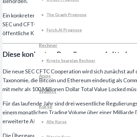
Behörden.
Ein konkreter Auslöser war das gescheiterte Verfahren
The Graph Prognose
SEC und CFTC das Gerichtsverfahren zum Stillstand brac
Fetch.AI Prognose
öffentliche Kritik beschleunigten die Entscheidung für
Rechner
Diese konkreten Regulierungsschritte k
Krypto Sparplan Rechner
Die neue SEC CFTC Cooperation wird sich zunächst auf di
Apps
Taxonomie, die Bitcoin und Ethereum eindeutig als Commo
mit mehr als 100 Millionen Dollar Total Value Locked mü
Wallets
Für das laufende Jahr sind drei wesentliche Regulierung
Kurse
einem monatlichen Trading Volume über einer Milliarde 
erweiterte AML-Pflichten für Staking-Provider ab einem
Alle Kurse
Die Übergangsfristen variieren je nach Unternehmensgrö