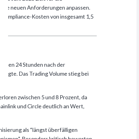
an die neuen Anforderungen anpassen.
 Compliance-Kosten von insgesamt 1,5
ht
ersten 24 Stunden nach der
zulegte. Das Trading Volume stieg bei
rloren zwischen 5 und 8 Prozent, da
nlink und Circle deutlich an Wert,
ierung als “längst überfälligen
anismen”. Besonders kritisch bewerten