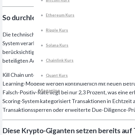
Bitcoin Kurs
Ethereum Kurs
So durchleuchtet die Kill Chain jeden Kryp
Ripple Kurs
Die technische Architektur der Kill Chain basiert auf n
System verarbeitet bis zu 50.000 Transaktionen pro Sek
Solana Kurs
berücksichtigt die Technologie Faktoren wie Transaktio
beteiligten Adressen.
Chainlink Kurs
Kill Chain unterstützt derzeit 27 verschiedene Blockch
Quant Kurs
Learning-Modelle werden kontinuierlich mit neuen Betrug
Magazine
Falsch-Positiv-Rate liegt bei nur 2,3 Prozent, was ein
Scoring-System kategorisiert Transaktionen in Echtzeit
Transaktionssperren oder erweiterte Due-Diligence-Pr
Diese Krypto-Giganten setzen bereits auf