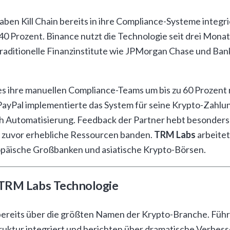
en Kill Chain bereits in ihre Compliance-Systeme integri
 Prozent. Binance nutzt die Technologie seit drei Mona
raditionelle Finanzinstitute wie JPMorgan Chase und Bank
s ihre manuellen Compliance-Teams um bis zu 60 Prozent
. PayPal implementierte das System für seine Krypto-Zahl
ch Automatisierung. Feedback der Partner hebt besonders 
ie zuvor erhebliche Ressourcen banden.
TRM Labs
arbeitet
päische Großbanken und asiatische Krypto-Börsen.
 TRM Labs Technologie
 bereits über die größten Namen der Krypto-Branche. Fü
truktur integriert und berichten über dramatische Verbe