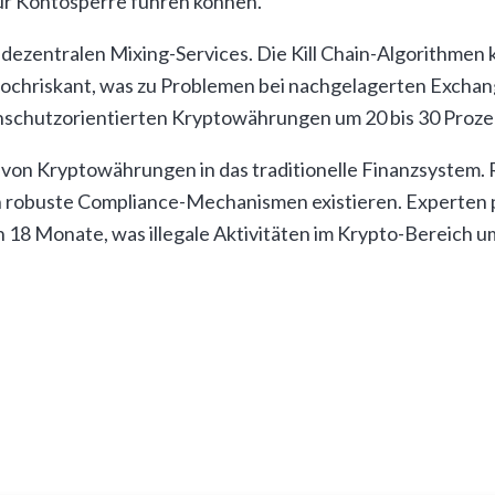
ur Kontosperre führen können.
dezentralen Mixing-Services. Die Kill Chain-Algorithmen k
hochriskant, was zu Problemen bei nachgelagerten Exchan
schutzorientierten Kryptowährungen um 20 bis 30 Proze
on von Kryptowährungen in das traditionelle Finanzsystem
n robuste Compliance-Mechanismen existieren. Experten 
18 Monate, was illegale Aktivitäten im Krypto-Bereich u