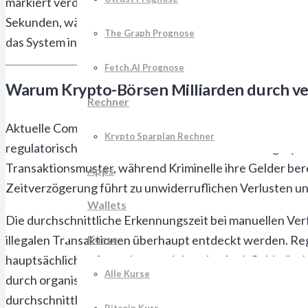
markiert verdächtige Transaktionen automatisch für wei
Sekunden, während die Genauigkeitsrate der Algorithme
The Graph Prognose
das System integriert und berichten von signifikanten V
Fetch.AI Prognose
Warum Krypto-Börsen Milliarden durch ve
Rechner
Aktuelle Compliance-Lücken kosten die Krypto-Industrie
Krypto Sparplan Rechner
regulatorische Strafen. Traditionelle Überwachungssyste
Transaktionsmuster, während Kriminelle ihre Gelder ber
Apps
Zeitverzögerung führt zu unwiderruflichen Verlusten un
Wallets
Die durchschnittliche Erkennungszeit bei manuellen Ver
Kurse
illegalen Transaktionen überhaupt entdeckt werden. Reg
hauptsächlich aufgrund unzureichender Anti-Geldwäsc
Alle Kurse
durch organisierte Gruppen, die Schwachstellen in b
durchschnittlich 47 Millionen US-Dollar pro Vorfall veru