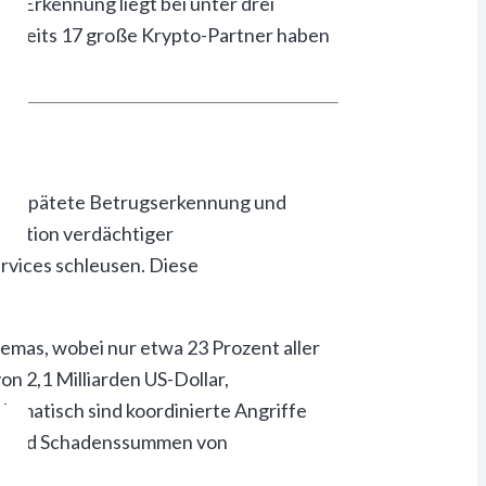
n Erkennung liegt bei unter drei
Bereits 17 große Krypto-Partner haben
h verspätete Betrugserkennung und
ikation verdächtiger
rvices schleusen. Diese
emas, wobei nur etwa 23 Prozent aller
n 2,1 Milliarden US-Dollar,
matisch sind koordinierte Angriffe
en und Schadenssummen von