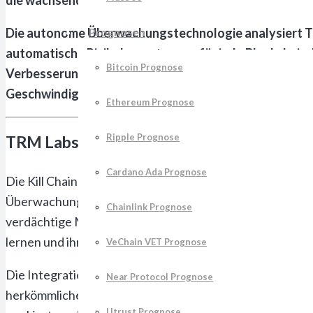
Die autonome Überwachungstechnologie analysiert Tr
Prognosen
automatische Risikobewertungen für jede Blockchain-
Bitcoin Prognose
Verbesserungen der Erkennungsraten und Kostenreduzi
Geschwindigkeit moderner Krypto-Märkte an ihre Gre
Ethereum Prognose
Ripple Prognose
TRM Labs startet autonome Jagd auf schm
Cardano Ada Prognose
Die Kill Chain-Technologie von
TRM Labs
markiert einen
Überwachungssysteme. Das System analysiert kontinuier
Chainlink Prognose
verdächtige Muster binnen Millisekunden nach der Übert
lernen und ihre Erkennungsgenauigkeit kontinuierlich ve
VeChain VET Prognose
Die Integration erfolgt nahtlos in bestehende Complian
Near Protocol Prognose
herkömmliche Systeme auf manuelle Überprüfungen und z
Utrust Prognose