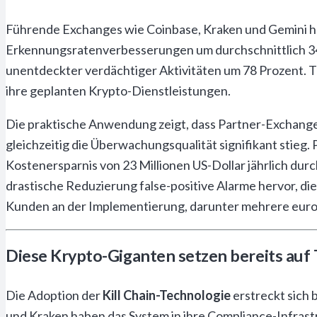
Führende Exchanges wie Coinbase, Kraken und Gemini hab
Erkennungsratenverbesserungen um durchschnittlich 340
unentdeckter verdächtiger Aktivitäten um 78 Prozent. T
ihre geplanten Krypto-Dienstleistungen.
Die praktische Anwendung zeigt, dass Partner-Exchange
gleichzeitig die Überwachungsqualität signifikant stieg
Kostenersparnis von 23 Millionen US-Dollar jährlich dur
drastische Reduzierung false-positive Alarme hervor, d
Kunden an der Implementierung, darunter mehrere euro
Diese Krypto-Giganten setzen bereits auf
Die Adoption der
Kill Chain-Technologie
erstreckt sich
und Kraken haben das System in ihre Compliance-Infras