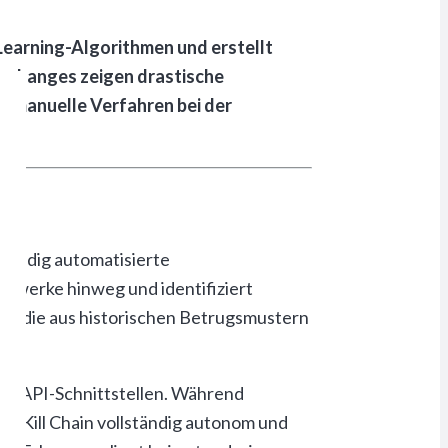
earning-Algorithmen und erstellt
xchanges zeigen drastische
 manuelle Verfahren bei der
tändig automatisierte
tzwerke hinweg und identifiziert
en, die aus historischen Betrugsmustern
ber API-Schnittstellen. Während
t Kill Chain vollständig autonom und