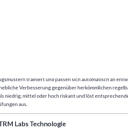
to-Transfer in Echtzeit
euronalen Netzwerken, die über 200 verschiedene Transakt
unde und erstellt für jede Übertragung einen dynamischen
nsvolumen, Häufigkeit der Transfers, Wallet-Verbindungen
ain-Netzwerke, darunter Bitcoin, Ethereum, Binance Smart
smustern trainiert und passen sich automatisch an entwic
e erhebliche Verbesserung gegenüber herkömmlichen regelb
 als niedrig, mittel oder hoch riskant und löst entsprec
üfungen aus.
 TRM Labs Technologie