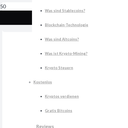
Was sind Stablecoins?
S
Blockchain-Technologie
Was sind Altcoins?
Was ist Krypto-Mining?
Krypto Steuern
Kostenlos
Kryptos verdienen
Gratis Bitcoins
Reviews