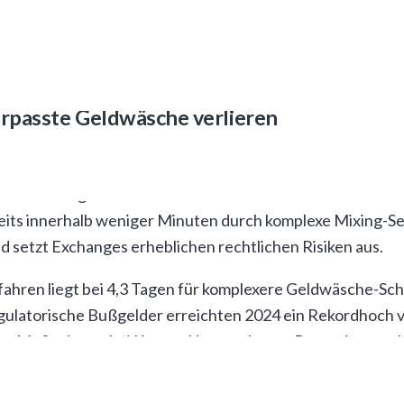
tere Untersuchungen. Die Reaktionszeit der automatische
n nach Unternehmensangaben bei über 95 Prozent liegt. 
erbesserungen ihrer Compliance-Effizienz.
rpasste Geldwäsche verlieren
 schätzungsweise 8,2 Milliarden US-Dollar jährlich durc
me benötigen durchschnittlich 72 Stunden für die Identif
eits innerhalb weniger Minuten durch komplexe Mixing-Se
d setzt Exchanges erheblichen rechtlichen Risiken aus.
fahren liegt bei 4,3 Tagen für komplexere Geldwäsche-Sch
ulatorische Bußgelder erreichten 2024 ein Rekordhoch vo
he-Maßnahmen bei Krypto-Unternehmen. Besonders proble
estehenden Überwachungssystemen systematisch ausnutz
rsachen.