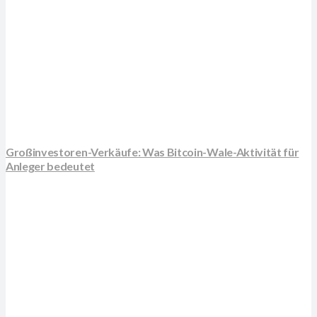
Großinvestoren-Verkäufe: Was Bitcoin-Wale-Aktivität für
Anleger bedeutet