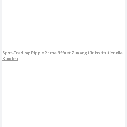
Spot-Trading: Ripple Prime öffnet Zugang für institutionelle
Kunden