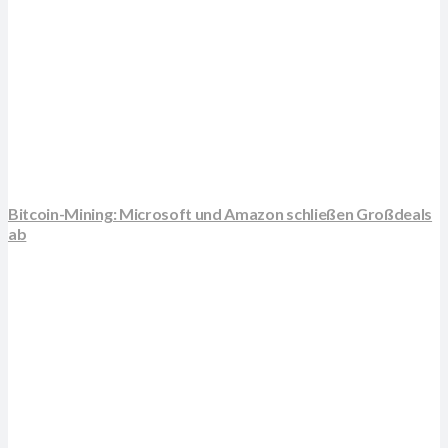
Bitcoin-Mining: Microsoft und Amazon schließen Großdeals
ab