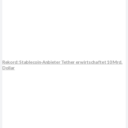
Rekord: Stablecoin-Anbieter Tether erwirtschaftet 10 Mrd.
Dollar