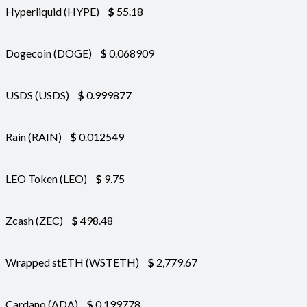
Hyperliquid (HYPE)
$
55.18
Dogecoin (DOGE)
$
0.068909
USDS (USDS)
$
0.999877
Rain (RAIN)
$
0.012549
LEO Token (LEO)
$
9.75
Zcash (ZEC)
$
498.48
Wrapped stETH (WSTETH)
$
2,779.67
Cardano (ADA)
$
0.199778