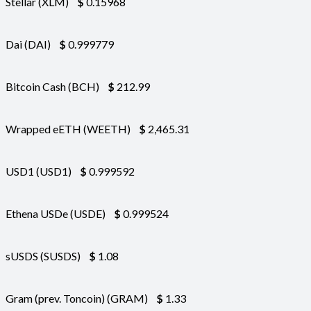
Stellar (XLM)
$
0.15968
Dai (DAI)
$
0.999779
Bitcoin Cash (BCH)
$
212.99
Wrapped eETH (WEETH)
$
2,465.31
USD1 (USD1)
$
0.999592
Ethena USDe (USDE)
$
0.999524
sUSDS (SUSDS)
$
1.08
Gram (prev. Toncoin) (GRAM)
$
1.33