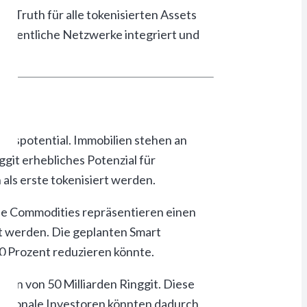
of Truth für alle tokenisierten Assets
h öffentliche Netzwerke integriert und
ätspotential. Immobilien stehen an
ggit erhebliches Potenzial für
als erste tokenisiert werden.
ese Commodities repräsentieren einen
lt werden. Die geplanten Smart
0 Prozent reduzieren könnte.
umen von 50 Milliarden Ringgit. Diese
nationale Investoren könnten dadurch