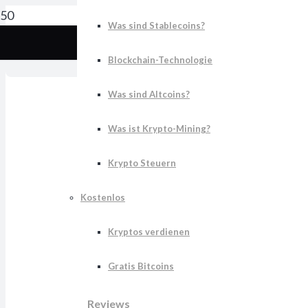
Was sind Stablecoins?
S
Blockchain-Technologie
Was sind Altcoins?
Was ist Krypto-Mining?
Krypto Steuern
Kostenlos
Kryptos verdienen
Gratis Bitcoins
Reviews