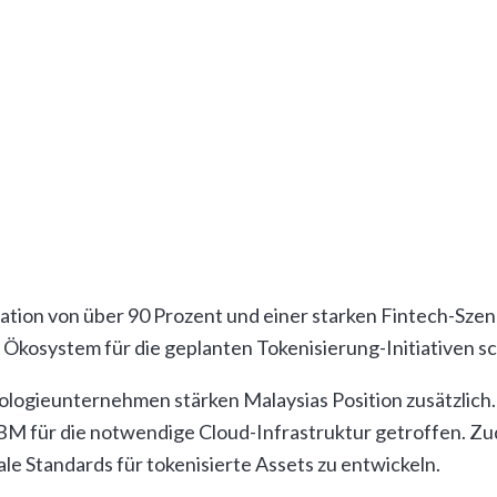
n, was Kapitalzuflüsse von geschätzt 15 bis 20 Milliarden
e Vermögenswerte vorne mitspielt
r regionalen Konkurrenten wie Singapur und Hongkong in
rt, setzt Malaysia auf die systematische Digitalisierung 
m Digital Asset Guidelines Framework eine solide Basis g
n-Anwendungen gut positioniert. Das Land verfügt über ein
ation von über 90 Prozent und einer starken Fintech-Szen
s Ökosystem für die geplanten Tokenisierung-Initiativen sc
ologieunternehmen stärken Malaysias Position zusätzlich
M für die notwendige Cloud-Infrastruktur getroffen. Zud
le Standards für tokenisierte Assets zu entwickeln.