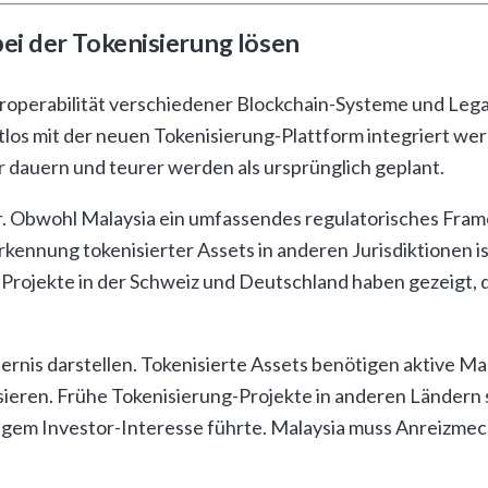
i der Tokenisierung lösen
eroperabilität verschiedener Blockchain-Systeme und Leg
los mit der neuen Tokenisierung-Plattform integriert we
r dauern und teurer werden als ursprünglich geplant.
ar. Obwohl Malaysia ein umfassendes regulatorisches Fram
ennung tokenisierter Assets in anderen Jurisdiktionen is
 Projekte in der Schweiz und Deutschland haben gezeigt, 
ernis darstellen. Tokenisierte Assets benötigen aktive 
isieren. Frühe Tokenisierung-Projekte in anderen Ländern
ingem Investor-Interesse führte. Malaysia muss Anreizmec