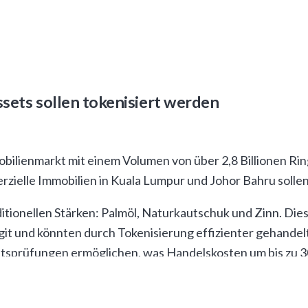
r nationalen Digital Asset Registry, die als Single Source 
lockchain-Architektur basieren, die sowohl private als auc
ssets sollen tokenisiert werden
gorien von
real-world assets
mit besonders hohem Liquidit
mobilienmarkt mit einem Volumen von über 2,8 Billionen Rin
zielle Immobilien in Kuala Lumpur und Johor Bahru sollen 
ditionellen Stärken: Palmöl, Naturkautschuk und Zinn. Di
ggit und könnten durch Tokenisierung effizienter gehande
ätsprüfungen ermöglichen, was Handelskosten um bis zu 3
sierung von Government Securities mit einem initialen Vol
 die Sekundärmarktliquidität erheblich verbessern. Inter