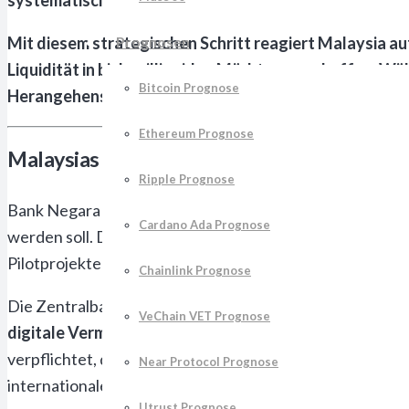
Mit diesem strategischen Schritt reagiert Malaysia auf
Prognosen
Liquidität in bisher illiquiden Märkten zu schaffen. 
Bitcoin Prognose
Herangehensweise mit klaren regulatorischen Rahmenb
Ethereum Prognose
Malaysias Zentralbank startet dreijährige
Ripple Prognose
Bank Negara Malaysia hat offiziell eine strukturierte Ro
Cardano Ada Prognose
werden soll. Die erste Phase konzentriert sich auf die 
Pilotprojekte mit ausgewählten institutionellen Partnern
Chainlink Prognose
Die Zentralbank arbeitet dabei eng mit der Securities 
VeChain VET Prognose
digitale Vermögenswerte
zu schaffen. Bereits jetzt ha
verpflichtet, darunter Maybank, CIMB Bank und Public
Near Protocol Prognose
internationale Standards übertreffen sollen.
Utrust Prognose