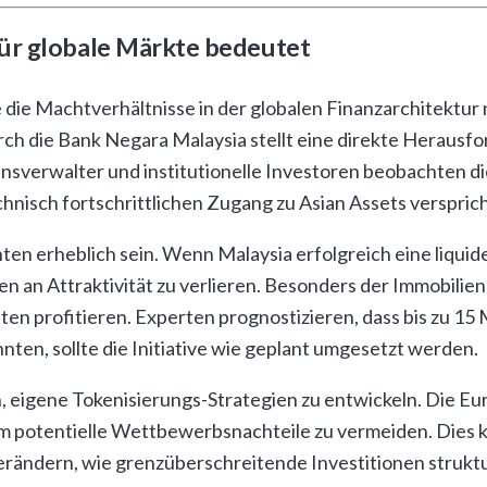
ür globale Märkte bedeutet
e die Machtverhältnisse in der globalen Finanzarchitektur
h die Bank Negara Malaysia stellt eine direkte Herausfo
nsverwalter und institutionelle Investoren beobachten 
chnisch fortschrittlichen Zugang zu Asian Assets versprich
en erheblich sein. Wenn Malaysia erfolgreich eine liquid
ren an Attraktivität zu verlieren. Besonders der Immobili
en profitieren. Experten prognostizieren, dass bis zu 15 
nten, sollte die Initiative wie geplant umgesetzt werden.
, eigene Tokenisierungs-Strategien zu entwickeln. Die Eu
um potentielle Wettbewerbsnachteile zu vermeiden. Dies 
erändern, wie grenzüberschreitende Investitionen strukt