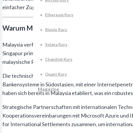
Bitcoin Kurs
einfacher Zugang zu malaysischen Staatsanleihen erhalte
Ethereum Kurs
Warum Malaysia beim Wettlauf um digital
Ripple Kurs
Malaysia verfügt über entscheidende Vorteile gegenübe
Solana Kurs
Singapur primär auf Krypto-Trading und Custody fokussie
Chainlink Kurs
malaysische Regulierungsbehörde hat bereits 2019 mit de
Quant Kurs
Die technische Infrastruktur Malaysias ist für Blockchai
Bankensysteme in Südostasien, mit einer Internetpenetr
Magazine
haben sich bereits in Malaysia etabliert, was ein robuste
Strategische Partnerschaften mit internationalen Techn
Kooperationsvereinbarungen mit Microsoft Azure und IB
for International Settlements zusammen, um internationa