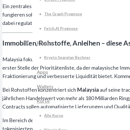
Ein zentrales Element der Roadmap ist die Etablierung eine
fungieren soll. Diese Registry wird auf einer hybriden B
The Graph Prognose
dabei regulatorische Anforderungen erfüllt.
Fetch.AI Prognose
Immobilien, Rohstoffe, Anleihen – diese A
Rechner
Krypto Sparplan Rechner
Malaysia fokussiert sich strategisch auf drei Hauptkate
erster Stelle der Prioritätenliste, da der malaysische Im
Apps
Fraktionierung und verbesserte Liquidität bietet. Kommer
Wallets
Bei Rohstoffen konzentriert sich
Malaysia
auf seine tra
jährlichen Handelswert von mehr als 180 Milliarden Rin
Kurse
Contracts sollen automatisierte Lieferungen und Qualit
Alle Kurse
Im Bereich der Staatsanleihen plant Malaysia die Tokeni
tokenisierten Bonds sollen 24/7-Handel ermöglichen und