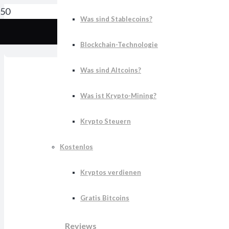
Was sind Stablecoins?
S
Blockchain-Technologie
Was sind Altcoins?
Was ist Krypto-Mining?
Krypto Steuern
Kostenlos
Kryptos verdienen
Gratis Bitcoins
Reviews