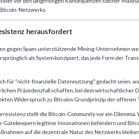
kler vor den langfristigen Konsequenzen solcher Maßna
 Bitcoin-Netzwerks.
esistenz herausfordert
en gegen Spam-unterstützende Mining-Unternehmen wer
sprünglich als System konzipiert, das jede Form der Trans
uch für “nicht-finanzielle Datennutzung” gedacht seien, 
lichen Präzedenzfall schaffen, bei dem wirtschaftlicher 
ekten Widerspruch zu Bitcoins Grundprinzip der offenen 
esistenz stellt die Bitcoin-Community vor ein Dilemma.
e-Gatekeepern legitime Innovationen behindern und Bitco
aßnahmen auf die dezentrale Natur des Netzwerks bleiben