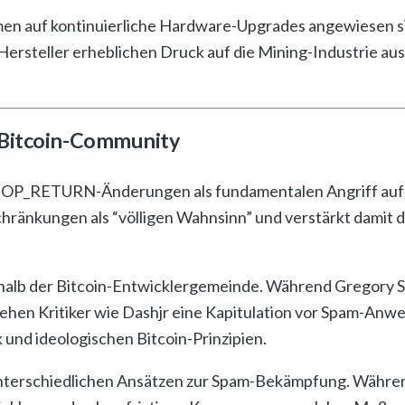
rmen auf kontinuierliche Hardware-Upgrades angewiesen s
rsteller erheblichen Druck auf die Mining-Industrie ausü
 Bitcoin-Community
n OP_RETURN-Änderungen als fundamentalen Angriff auf Bi
hränkungen als “völligen Wahnsinn” und verstärkt damit
nerhalb der Bitcoin-Entwicklergemeinde. Während Gregory 
ehen Kritiker wie Dashjr eine Kapitulation vor Spam-Anw
und ideologischen Bitcoin-Prinzipien.
n unterschiedlichen Ansätzen zur Spam-Bekämpfung. Wäh