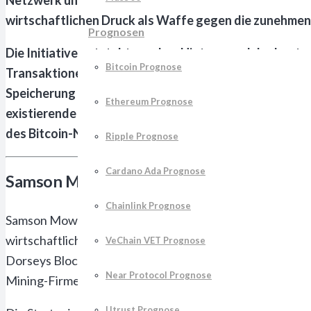
wirtschaftlichen Druck als Waffe gegen die zunehmen
Prognosen
Die Initiative entsteht vor dem Hintergrund der kont
Bitcoin Prognose
Transaktionen zu eliminieren. Diese technische Änderu
Speicherung größerer Datenmengen auf der Bitcoin-Bl
Ethereum Prognose
existierende Umgehungspraktiken rechtfertigen, sehen 
des Bitcoin-Netzwerks.
Ripple Prognose
Cardano Ada Prognose
Samson Mow fordert Mining-Hardware Ba
Chainlink Prognose
Samson Mow präsentierte am 17. August 2025 über X ein
wirtschaftliches Druckmittel gegen Unternehmen, die Sp
VeChain VET Prognose
Dorseys Block-Unternehmen über seine Proto Mining-Di
Near Protocol Prognose
Mining-Firmen einschränkt oder mit prohibitiven Aufprei
Utrust Prognose