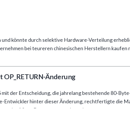
ierte Mining-Unternehmen
besonders vulnerabel für sozi
nnstrafe ausreichen würde, um diese Firmen von der Unt
inenten Bitcoin-Maximalisten wie Matt Kratter, der die 
 und könnte durch selektive Hardware-Verteilung erheblic
ternehmen bei teureren chinesischen Herstellern kaufen m
n könnte.
 mit OP_RETURN-Änderung
 mit der Entscheidung, die jahrelang bestehende 80-B
e-Entwickler hinter dieser Änderung, rechtfertigte die M
en und größere Datenmengen akzeptierten.
big große Datenmengen in OP_RETURN-Transaktionen zu sp