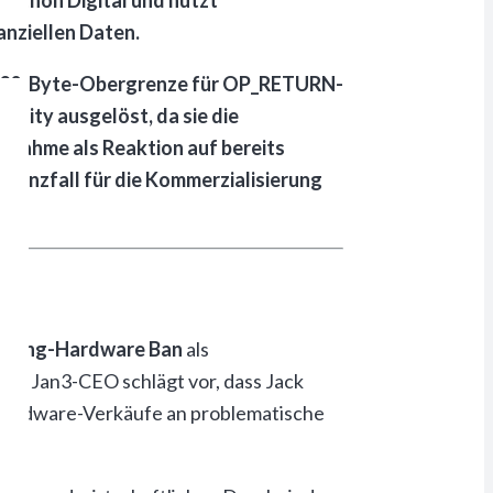
nziellen Daten.
ige 80-Byte-Obergrenze für OP_RETURN-
unity ausgelöst, da sie die
ßnahme als Reaktion auf bereits
edenzfall für die Kommerzialisierung
ining-Hardware Ban
als
er Jan3-CEO schlägt vor, dass Jack
 Hardware-Verkäufe an problematische