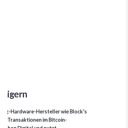
weigern
ing-Hardware-Hersteller wie Block’s
am-Transaktionen im Bitcoin-
rathon Digital und nutzt