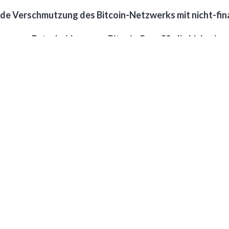
de Verschmutzung des Bitcoin-Netzwerks mit nicht-fina
roversen Entscheidung von Bitcoin Core 30, die bisher
ng hat eine heftige Debatte innerhalb der Bitcoin-Comm
ockchain ermöglicht. Während Core-Entwickler die Ma
Kritiker wie Luke Dashjr darin einen gefährlichen Präz
n gegen Spam-unterstützende Firmen
e radikale Strategie zur Eindämmung von Bitcoin-Spam:
M
am-Transaktionen profitable Verarbeitung ermöglichen. D
vision eine Vorreiterrolle übernehmen könnte, indem es
sen belegt.