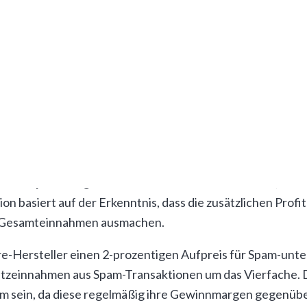
anders argumentierte, dass die Entfernung der Begrenzun
komplexere Umgehungsmethoden angewiesen seien.
 einer
Spam-Epidemie
führen könnte, bei der legitime Bit
rung reflektiert einen grundlegenden Wandel in der Cor
 an bereits existierende Marktpraktiken.
-Mining stoppen würden
imale
2-prozentige Gewinnstrafe
ausreichen würde, um 
on basiert auf der Erkenntnis, dass die zusätzlichen Prof
er Gesamteinnahmen ausmachen.
e-Hersteller einen 2-prozentigen Aufpreis für Spam-unt
satzeinnahmen aus Spam-Transaktionen um das Vierfache.
m sein, da diese regelmäßig ihre Gewinnmargen gegenübe