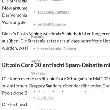
Die Strategie basiert auf der Erkenntnis, dass
börsennot
Mow argumentiert, dass bereits eine geringfügige Gewi
The Graph Prognose
Der Vorschlag erhielt umgehend Unterstützung von prom
Wahrung der ursprünglichen Bitcoin-Vision bewertete.
Fetch.AI Prognose
Block’s Proto Mining würde als
Schiedsrichter
fungieren
Rechner
ausüben. Die Strategie setzt darauf, dass betroffene Un
würden, was ihre Profitabilität erheblich beeinträchtige
Krypto Sparplan Rechner
Apps
Bitcoin Core 30 entfacht Spam-Debatte
Wallets
Die Kontroverse um
Bitcoin Core 30
begann im Mai 2025
Kurse
zu entfernen. Gregory Sanders, einer der führenden Cor
Pools diese Beschränkung bereits systematisch umging
Alle Kurse
Die technische Änderung ermöglicht es Nutzern, belie