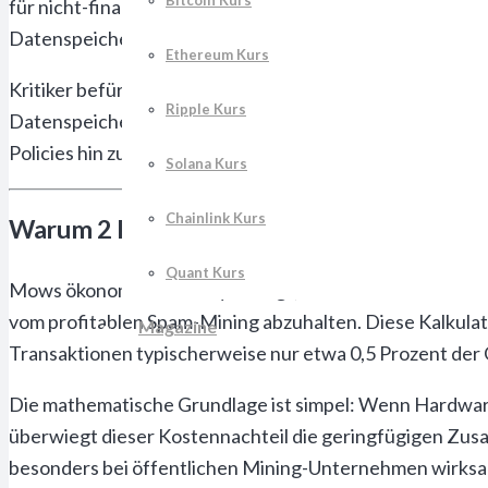
Bitcoin Kurs
für nicht-finanzielle Anwendungen attraktiver macht. S
Datenspeicherung fördere, da Nutzer nicht mehr auf 
Ethereum Kurs
Kritiker befürchten jedoch, dass diese Liberalisierung zu
Ripple Kurs
Datenspeicher-Anwendungen verdrängt werden. Die Ände
Policies hin zu einer pragmatischeren Herangehensweise
Solana Kurs
Chainlink Kurs
Warum 2 Prozent Wirtschaftsstrafe Spam
Quant Kurs
Mows ökonomische Analyse zeigt, dass bereits eine min
vom profitablen Spam-Mining abzuhalten. Diese Kalkulati
Magazine
Transaktionen typischerweise nur etwa 0,5 Prozent d
Die mathematische Grundlage ist simpel: Wenn Hardwar
überwiegt dieser Kostennachteil die geringfügigen Zu
besonders bei öffentlichen Mining-Unternehmen wirksa