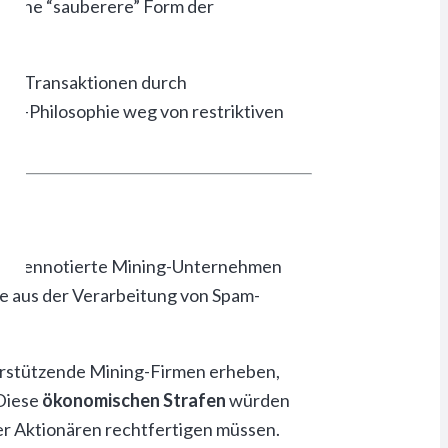
g eine “sauberere” Form der
coin-Transaktionen durch
e-Philosophie weg von restriktiven
börsennotierte Mining-Unternehmen
ite aus der Verarbeitung von Spam-
erstützende Mining-Firmen erheben,
 Diese
ökonomischen Strafen
würden
r Aktionären rechtfertigen müssen.