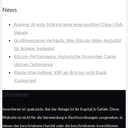
News
Analyse: Krypto-Märkte ignorieren positive China-USA-
Signale
Großinvestoren-Verkäufe: Was Bitcoin-Wale-Aktivität
für Anleger bedeutet
Bitcoin-Performance: Historische November-Daten
stützen Optimismus
Ripple-Klarstellung: XRP als Brücke, nicht Bank-
Konkurrent
Disclaimer
Investieren ist spekulativ. Bei der Anlage ist Ihr Kapital in Gefahr. Diese
Website ist nicht für die Verwendung in Rechtsordnungen vorgesehen, in
denen der beschriebene Handel oder die beschriebenen Investitionen