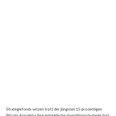
Strategiefonds setzen trotz der jüngsten 15-prozentigen
Bitcoin-Korrektur ihre antizyklische Investitionsstrategie fort