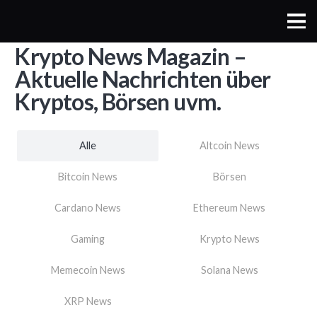
Krypto News Magazin –
Aktuelle Nachrichten über
Kryptos, Börsen uvm.
Alle
Altcoin News
Bitcoin News
Börsen
Cardano News
Ethereum News
Gaming
Krypto News
Memecoin News
Solana News
XRP News