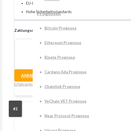
EU-Regulierter Broker
Hohe Sicherheitsstandards
Prognosen
Bitcoin Prognose
Zahlungsmethoden:
SEPA, VISA, Mastercard, Neteller, Skrill etc.
Ethereum Prognose
Ripple Prognose
Cardano Ada Prognose
ANMELDEN
Erfahrungsbericht
Chainlink Prognose
VeChain VET Prognose
#2
Near Protocol Prognose
Utrust Prognose