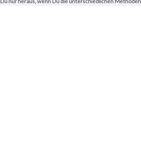
t Du nur heraus, wenn Du die unterschiedlichen Methoden 
die verschiedenen Methoden vor und erklären dir, wie sie 
nnst.
nd