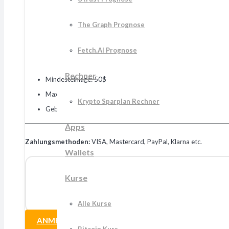
The Graph Prognose
Fetch.AI Prognose
Rechner
Mindesteinlage: 50$
Max. Hebel: 1:30
Krypto Sparplan Rechner
Gebühren: 1%
Apps
Zahlungsmethoden:
VISA, Mastercard, PayPal, Klarna etc.
Wallets
Kurse
Alle Kurse
ANMELDEN