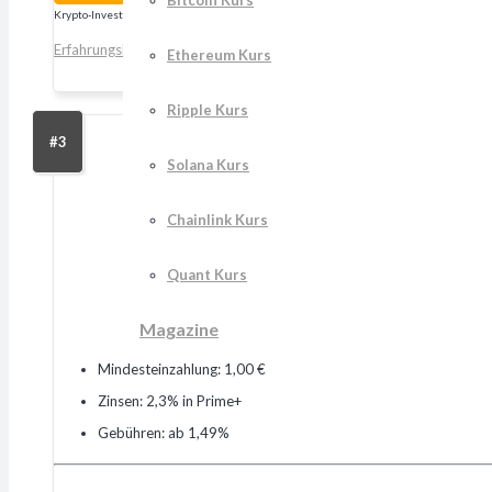
Bitcoin Kurs
Krypto-Investitionen werden von eToro (Europe) Ltd. angeboten und die Verwahrung wird
Erfahrungsbericht
Ethereum Kurs
Ripple Kurs
#3
Solana Kurs
Chainlink Kurs
Quant Kurs
Magazine
Mindesteinzahlung: 1,00 €
Zinsen: 2,3% in Prime+
Gebühren: ab 1,49%