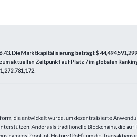
6.43
. Die Marktkapitälisierung beträgt
$
44,494,591,29
t zum aktuellen Zeitpunkt auf Platz 7 im globalen Rank
1,272,781,172
.
tform, die entwickelt wurde, um dezentralisierte Anwen
nterstützen. Anders als traditionelle Blockchains, die au
us namens Proof-of-History (PoH), um die Transaktionsge