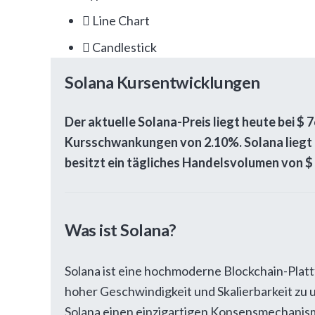
Line Chart
Candlestick
Solana Kursentwicklungen
Der aktuelle Solana-Preis liegt heute bei
$
7
Kursschwankungen von
2.10%
. Solana lieg
besitzt ein tägliches Handelsvolumen von
$
Was ist Solana?
Solana ist eine hochmoderne Blockchain-Plat
hoher Geschwindigkeit und Skalierbarkeit zu u
Solana einen einzigartigen Konsensmechanism