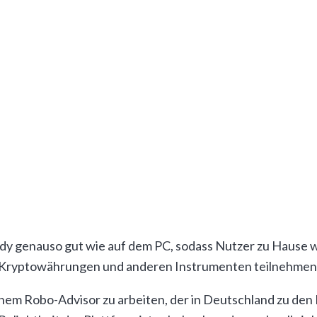
obrokern, Broker, die über eine mobile Anwendung, also A
y genauso gut wie auf dem PC, sodass Nutzer zu Hause w
n Kryptowährungen und anderen Instrumenten teilnehmen
t einem Robo-Advisor zu arbeiten, der in Deutschland zu 