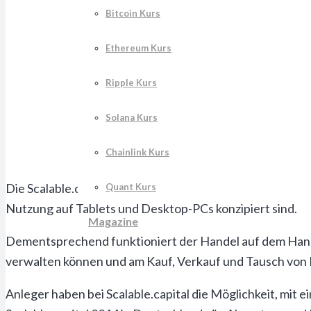
Bitcoin Kurs
Ethereum Kurs
Ripple Kurs
Solana Kurs
Chainlink Kurs
Die Scalable.capital Börse gehört zu den sogenannten Ne
Quant Kurs
Nutzung auf Tablets und Desktop-PCs konzipiert sind.
Magazine
Dementsprechend funktioniert der Handel auf dem Hand
verwalten können und am Kauf, Verkauf und Tausch vo
Anleger haben bei Scalable.capital die Möglichkeit, mi