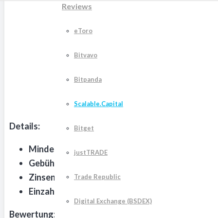
Reviews
eToro
Bitvavo
Bitpanda
Testergebnis:
9
Scalable.Capital
Details:
Bitget
Mindesteinzahlung:
Keine
justTRADE
Gebühren:
ab 0,99 €
Zinsen:
2,3% in Prime+
Trade Republic
Einzahlungsmethoden:
Überweisung, SEPA-Lasts
Digital Exchange (BSDEX)
Bewertung: