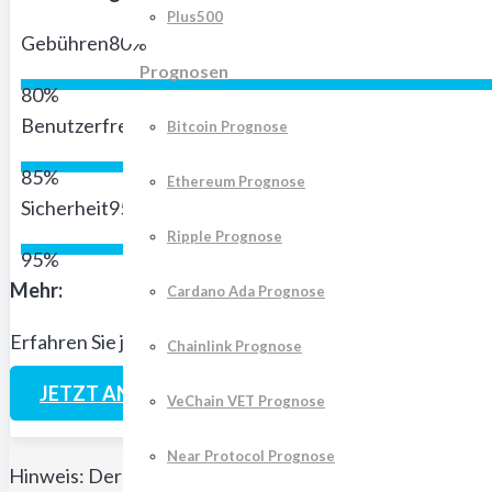
Plus500
Gebühren
80%
Prognosen
80%
Benutzerfreundlichkeit
85%
Bitcoin Prognose
85%
Ethereum Prognose
Sicherheit
95%
Ripple Prognose
95%
Mehr:
Cardano Ada Prognose
Erfahren Sie jetzt mehr über Scalable.capital und lesen S
Chainlink Prognose
JETZT ANMELDEN
VeChain VET Prognose
Near Protocol Prognose
Hinweis: Der Handel mit Kryptowährungen birgt das Risiko