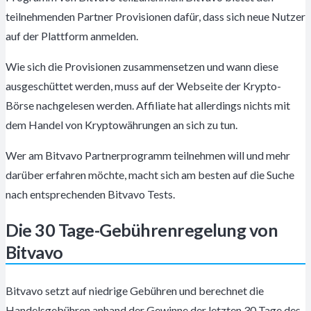
teilnehmenden Partner Provisionen dafür, dass sich neue Nutzer
auf der Plattform anmelden.
Wie sich die Provisionen zusammensetzen und wann diese
ausgeschüttet werden, muss auf der Webseite der Krypto-
Börse nachgelesen werden. Affiliate hat allerdings nichts mit
dem Handel von Kryptowährungen an sich zu tun.
Wer am Bitvavo Partnerprogramm teilnehmen will und mehr
darüber erfahren möchte, macht sich am besten auf die Suche
nach entsprechenden Bitvavo Tests.
Die 30 Tage-Gebührenregelung von
Bitvavo
Bitvavo setzt auf niedrige Gebühren und berechnet die
Handelsgebühren anhand der Gewinne der letzten 30 Tage des