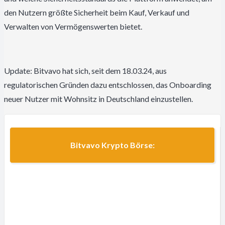
den Nutzern größte Sicherheit beim Kauf, Verkauf und
Verwalten von Vermögenswerten bietet.
Update: Bitvavo hat sich, seit dem 18.03.24, aus
regulatorischen Gründen dazu entschlossen, das Onboarding
neuer Nutzer mit Wohnsitz in Deutschland einzustellen.
Bitvavo Krypto Börse: