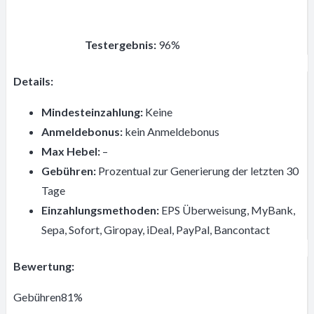
Testergebnis:
96%
Details:
Mindesteinzahlung:
Keine
Anmeldebonus:
kein Anmeldebonus
Max Hebel:
–
Gebühren:
Prozentual zur Generierung der letzten 30
Tage
Einzahlungsmethoden:
EPS Überweisung, MyBank,
Sepa, Sofort, Giropay, iDeal, PayPal, Bancontact
Bewertung:
Gebühren
81%