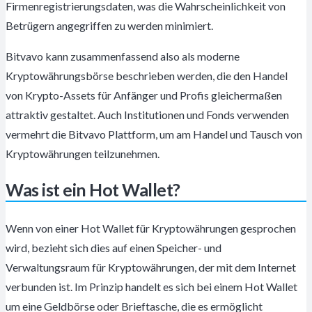
Firmenregistrierungsdaten, was die Wahrscheinlichkeit von
Betrügern angegriffen zu werden minimiert.
Bitvavo kann zusammenfassend also als moderne
Kryptowährungsbörse beschrieben werden, die den Handel
von Krypto-Assets für Anfänger und Profis gleichermaßen
attraktiv gestaltet. Auch Institutionen und Fonds verwenden
vermehrt die Bitvavo Plattform, um am Handel und Tausch von
Kryptowährungen teilzunehmen.
Was ist ein Hot Wallet?
Wenn von einer Hot Wallet für Kryptowährungen gesprochen
wird, bezieht sich dies auf einen Speicher- und
Verwaltungsraum für Kryptowährungen, der mit dem Internet
verbunden ist. Im Prinzip handelt es sich bei einem Hot Wallet
um eine Geldbörse oder Brieftasche, die es ermöglicht