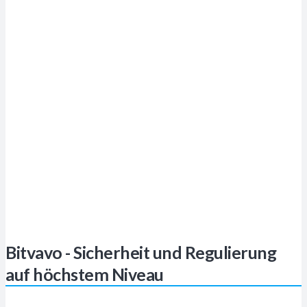
Bitvavo - Sicherheit und Regulierung
auf höchstem Niveau