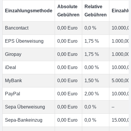
Absolute
Relative
Einzahlungsmethode
Einzahl
Gebühren
Gebühren
Bancontact
0,00 Euro
0,0 %
10.000,0
EPS Überweisung
0,00 Euro
1,75 %
1.000,00
Giropay
0,00 Euro
1,75 %
1.000,00
iDeal
0,00 Euro
0,00 %
10.000,0
MyBank
0,00 Euro
1,50 %
5.000,00
PayPal
0,00 Euro
2,00 %
10.000,0
Sepa Überweisung
0,00 Euro
0,0 %
–
Sepa-Bankeinzug
0,00 Euro
0,0 %
15.000,0