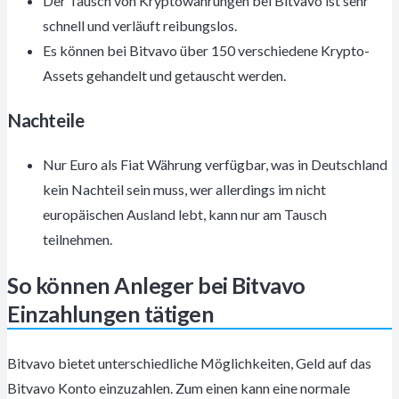
Der Tausch von Kryptowährungen bei Bitvavo ist sehr
schnell und verläuft reibungslos.
Es können bei Bitvavo über 150 verschiedene Krypto-
Assets gehandelt und getauscht werden.
Nachteile
Nur Euro als Fiat Währung verfügbar, was in Deutschland
kein Nachteil sein muss, wer allerdings im nicht
europäischen Ausland lebt, kann nur am Tausch
teilnehmen.
So können Anleger bei Bitvavo
Einzahlungen tätigen
Bitvavo bietet unterschiedliche Möglichkeiten, Geld auf das
Bitvavo Konto einzuzahlen. Zum einen kann eine normale