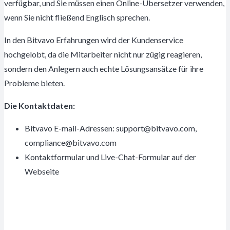
verfügbar, und Sie müssen einen Online-Übersetzer verwenden,
wenn Sie nicht fließend Englisch sprechen.
In den Bitvavo Erfahrungen wird der Kundenservice
hochgelobt, da die Mitarbeiter nicht nur zügig reagieren,
sondern den Anlegern auch echte Lösungsansätze für ihre
Probleme bieten.
Die Kontaktdaten:
Bitvavo E-mail-Adressen: support@bitvavo.com,
compliance@bitvavo.com
Kontaktformular und Live-Chat-Formular auf der
Webseite