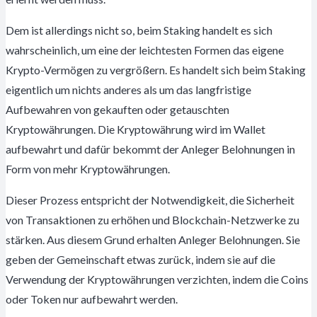
Dem ist allerdings nicht so, beim Staking handelt es sich
wahrscheinlich, um eine der leichtesten Formen das eigene
Krypto-Vermögen zu vergrößern. Es handelt sich beim Staking
eigentlich um nichts anderes als um das langfristige
Aufbewahren von gekauften oder getauschten
Kryptowährungen. Die Kryptowährung wird im Wallet
aufbewahrt und dafür bekommt der Anleger Belohnungen in
Form von mehr Kryptowährungen.
Dieser Prozess entspricht der Notwendigkeit, die Sicherheit
von Transaktionen zu erhöhen und Blockchain-Netzwerke zu
stärken. Aus diesem Grund erhalten Anleger Belohnungen. Sie
geben der Gemeinschaft etwas zurück, indem sie auf die
Verwendung der Kryptowährungen verzichten, indem die Coins
oder Token nur aufbewahrt werden.