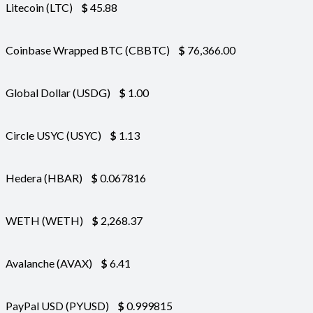
Litecoin (LTC)
$
45.88
Coinbase Wrapped BTC (CBBTC)
$
76,366.00
Global Dollar (USDG)
$
1.00
Circle USYC (USYC)
$
1.13
Hedera (HBAR)
$
0.067816
WETH (WETH)
$
2,268.37
Avalanche (AVAX)
$
6.41
PayPal USD (PYUSD)
$
0.999815