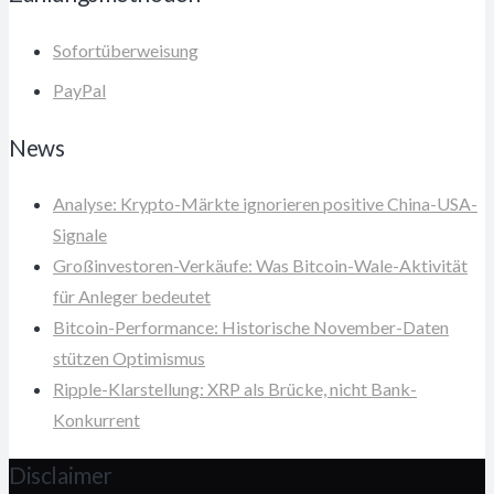
Sofortüberweisung
PayPal
News
Analyse: Krypto-Märkte ignorieren positive China-USA-
Signale
Großinvestoren-Verkäufe: Was Bitcoin-Wale-Aktivität
für Anleger bedeutet
Bitcoin-Performance: Historische November-Daten
stützen Optimismus
Ripple-Klarstellung: XRP als Brücke, nicht Bank-
Konkurrent
Disclaimer