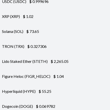
USDC (USDC)
$
0.999696
XRP (XRP)
$
1.02
Solana (SOL)
$
73.65
TRON (TRX)
$
0.327306
Lido Staked Ether (STETH)
$
2,265.05
Figure Heloc (FIGR_HELOC)
$
1.04
Hyperliquid (HYPE)
$
55.25
Dogecoin (DOGE)
$
0.069782