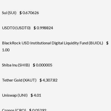
Sui (SUI)
$
0.670626
USDT0 (USDT0)
$
0.998824
BlackRock USD Institutional Digital Liquidity Fund (BUIDL)
$
1.00
Shiba Inu (SHIB)
$
0.000005
Tether Gold (XAUT)
$
4,307.82
Uniswap (UNI)
$
4.01
Cronos (CRO)
$
0.05292