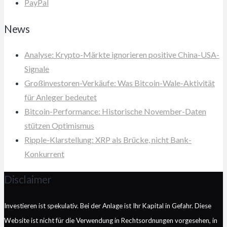
PayPal
News
Analyse: Krypto-Märkte ignorieren positive China-USA-
Signale
Großinvestoren-Verkäufe: Was Bitcoin-Wale-Aktivität
für Anleger bedeutet
Bitcoin-Performance: Historische November-Daten
stützen Optimismus
Ripple-Klarstellung: XRP als Brücke, nicht Bank-
Konkurrent
Disclaimer
Investieren ist spekulativ. Bei der Anlage ist Ihr Kapital in Gefahr. Diese
Website ist nicht für die Verwendung in Rechtsordnungen vorgesehen, in