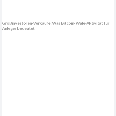
Großinvestoren-Verkäufe: Was Bitcoin-Wale-Aktivität für
Anleger bedeutet