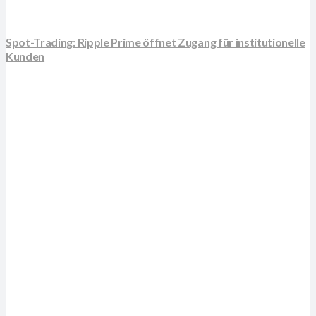
Spot-Trading: Ripple Prime öffnet Zugang für institutionelle
Kunden