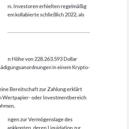
ngen. Investoren erhielten regelmäßig
stem kollabierte schließlich 2022, als
ion in Höhe von 228.263.593 Dollar
schädigungsanordnungen in einem Krypto-
eine Bereitschaft zur Zahlung erklärt
 im Wertpapier- oder Investmentbereich
nahmen.
mittlungen zur Vermögenslage des
e Bankkonten, deren Liquidation zur