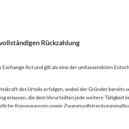
en Handelsberichten und manipulierten Account-Darstellu
rend in Realität kein profitabler Handel stattfand. Das Sy
l überstieg.
 vollständigen Rückzahlung
York hat in seinem
Richterurteil
eine vollständige Restitut
es Exchange Act und gilt als eine der umfassendsten Ent
skraft des Urteils erfolgen, wobei der Gründer bereits s
ng erlassen, die dem Verurteilten jede weitere Tätigkeit
rechtliche Konsequenzen sowie Zwangsvollstreckungsmaß
es and Exchange Commission, die bereits umfangreiche Er
hmten Assets umfasst Immobilien, Luxusgüter und gefroren