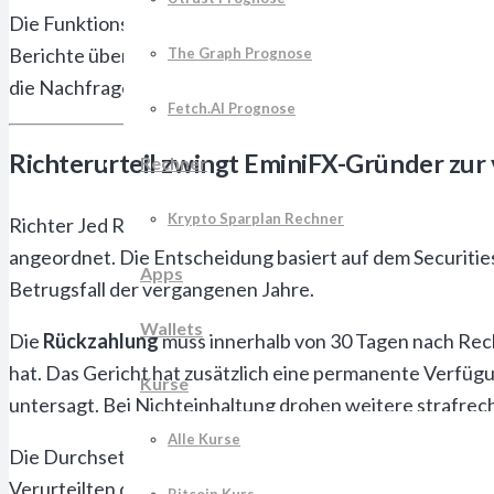
Die Funktionsweise des Systems basierte auf gefälscht
Berichte über angebliche Gewinne ihrer Investitionen, wäh
The Graph Prognose
die Nachfrage nach Auszahlungen die verfügbaren Mitte
Fetch.AI Prognose
Richterurteil zwingt EminiFX-Gründer zur
Rechner
Krypto Sparplan Rechner
Richter Jed Rakoff vom Southern District Court of New 
angeordnet. Die Entscheidung basiert auf dem Securiti
Apps
Betrugsfall der vergangenen Jahre.
Wallets
Die
Rückzahlung
muss innerhalb von 30 Tagen nach Recht
hat. Das Gericht hat zusätzlich eine permanente Verfügu
Kurse
untersagt. Bei Nichteinhaltung drohen weitere straf
Alle Kurse
Die Durchsetzung des Urteils erfolgt über die Securiti
Verurteilten durchgeführt hat. Ein Teil der beschlagna