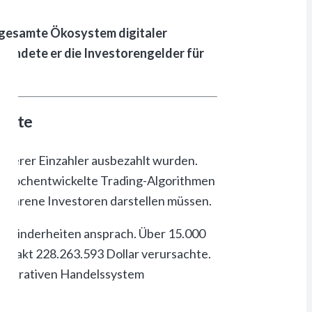
 gesamte Ökosystem digitaler
endete er die Investorengelder für
ierte
päterer Einzahler ausbezahlt wurden.
ch hochentwickelte Trading-Algorithmen
rfahrene Investoren darstellen müssen.
he Minderheiten ansprach. Über 15.000
exakt 228.263.593 Dollar verursachte.
h lukrativen Handelssystem