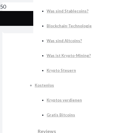
Was sind Stablecoins?
S
Blockchain-Technologie
Was sind Altcoins?
Was ist Krypto-Mining?
Krypto Steuern
Kostenlos
Kryptos verdienen
Gratis Bitcoins
Reviews