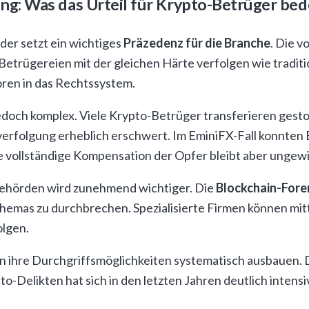
g: Was das Urteil für Krypto-Betrüger bed
er setzt ein wichtiges
Präzedenz für die Branche
. Die v
Betrügereien mit der gleichen Härte verfolgen wie traditi
oren in das Rechtssystem.
 jedoch komplex. Viele Krypto-Betrüger transferieren ges
erfolgung erheblich erschwert. Im EminiFX-Fall konnten 
 vollständige Kompensation der Opfer bleibt aber ungewi
behörden wird zunehmend wichtiger. Die
Blockchain-Fore
emas zu durchbrechen. Spezialisierte Firmen können mitt
lgen.
rden ihre Durchgriffsmöglichkeiten systematisch ausbauen
-Delikten hat sich in den letzten Jahren deutlich intensiv