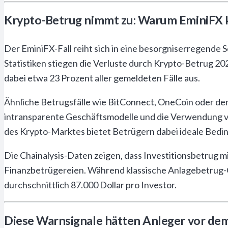
Krypto-Betrug nimmt zu: Warum EminiFX kei
Der EminiFX-Fall reiht sich in eine besorgniserregende 
Statistiken stiegen die Verluste durch Krypto-Betrug 2
dabei etwa 23 Prozent aller gemeldeten Fälle aus.
Ähnliche Betrugsfälle wie BitConnect, OneCoin oder de
intransparente Geschäftsmodelle und die Verwendung v
des Krypto-Marktes bietet Betrügern dabei ideale Bedi
Die Chainalysis-Daten zeigen, dass Investitionsbetrug mi
Finanzbetrügereien. Während klassische Anlagebetrug-Op
durchschnittlich 87.000 Dollar pro Investor.
Diese Warnsignale hätten Anleger vor de