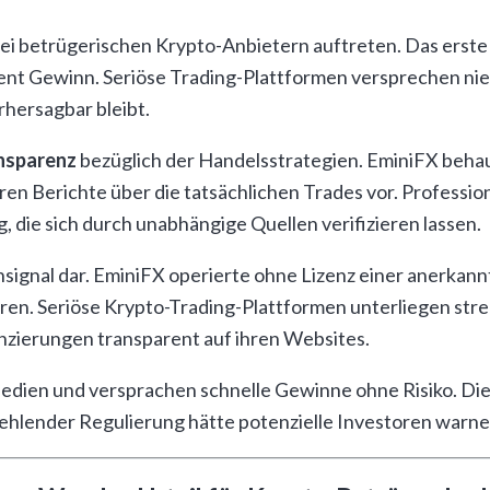
ei betrügerischen Krypto-Anbietern auftreten. Das erste
ent Gewinn. Seriöse Trading-Plattformen versprechen niem
rhersagbar bleibt.
nsparenz
bezüglich der Handelsstrategien. EminiFX beha
en Berichte über die tatsächlichen Trades vor. Professione
die sich durch unabhängige Quellen verifizieren lassen.
nsignal dar. EminiFX operierte ohne Lizenz einer anerkan
oren. Seriöse Krypto-Trading-Plattformen unterliegen s
nzierungen transparent auf ihren Websites.
Medien und versprachen schnelle Gewinne ohne Risiko. Di
ehlender Regulierung hätte potenzielle Investoren warn