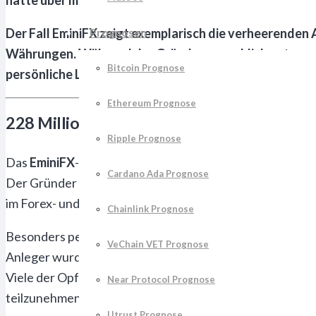
Der Fall EminiFX zeigt exemplarisch die verheerende
Prognosen
Währungen. Während der Gründer vorgeblich automatis
Bitcoin Prognose
persönliche Luxusausgaben und zur Finanzierung eine
Ethereum Prognose
228 Millionen Dollar Schaden: Wie der Em
Ripple Prognose
Das
EminiFX
-Schema folgte dem klassischen Muster eine
Cardano Ada Prognose
Der Gründer lockte Anleger mit Versprechungen monatl
im Forex- und Kryptomarkt. Diese unrealistisch hohen G
Chainlink Prognose
Besonders perfide war die Zielgruppenauswahl des Betr
VeChain VET Prognose
Anleger wurden durch das betrügerische System geschä
Viele der Opfer investierten ihre gesamten Lebenserspa
Near Protocol Prognose
teilzunehmen.
Utrust Prognose