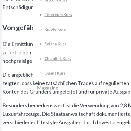
Bitcoin Kurs
Entschädigung der Opfer beitragen soll.
Ethereum Kurs
Von gefälschten Trading-Bots bis Luxusvil
Ripple Kurs
Die Ermittlungen enthüllten das vollständige Ausmaß 
Solana Kurs
zu betreiben, verwendete der Gründer die Investorengel
Chainlink Kurs
hochpreisige Fahrzeuge und die Finanzierung eines ver
Quant Kurs
Die angeblichen Trading-Bots existierten ausschließlic
zeigten, dass keine tatsächlichen Trades auf regulierte
Magazine
Konten des Gründers umgeleitet und für private Ausga
Besonders bemerkenswert ist die Verwendung von 2,8 Milli
Luxusfahrzeuge. Die Staatsanwaltschaft dokumentierte 
verschiedener Lifestyle-Ausgaben durch Investorengeld