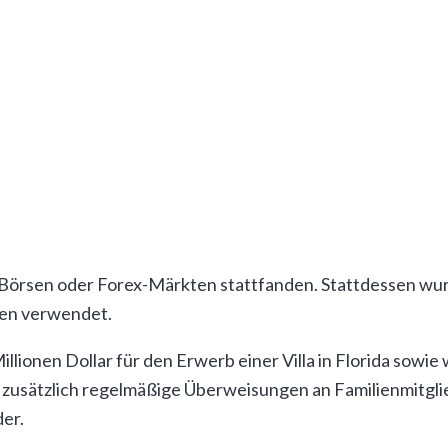
len: So verprasste der Gründer Millionen
der betrügerischen Machenschaften: Anstatt die verspro
der für persönliche Zwecke. Konkret flossen Millionen in
schwenderischen Lebensstils.
h in gefälschten Softwareoberflächen und Handelsberichte
n Börsen oder Forex-Märkten stattfanden. Stattdessen wur
ben verwendet.
onen Dollar für den Erwerb einer Villa in Florida sowie w
zusätzlich regelmäßige Überweisungen an Familienmitgli
er.