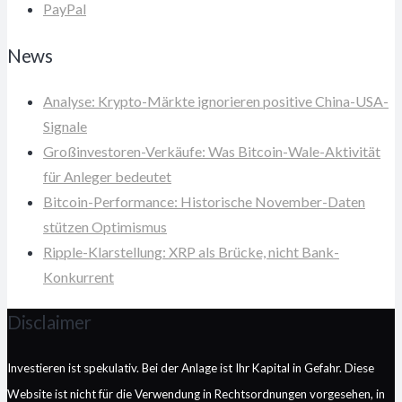
PayPal
News
Analyse: Krypto-Märkte ignorieren positive China-USA-
Signale
Großinvestoren-Verkäufe: Was Bitcoin-Wale-Aktivität
für Anleger bedeutet
Bitcoin-Performance: Historische November-Daten
stützen Optimismus
Ripple-Klarstellung: XRP als Brücke, nicht Bank-
Konkurrent
Disclaimer
Investieren ist spekulativ. Bei der Anlage ist Ihr Kapital in Gefahr. Diese
Website ist nicht für die Verwendung in Rechtsordnungen vorgesehen, in