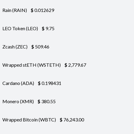
Rain (RAIN)
$
0.012629
LEO Token (LEO)
$
9.75
Zcash (ZEC)
$
509.46
Wrapped stETH (WSTETH)
$
2,779.67
Cardano (ADA)
$
0.198431
Monero (XMR)
$
380.55
Wrapped Bitcoin (WBTC)
$
76,243.00