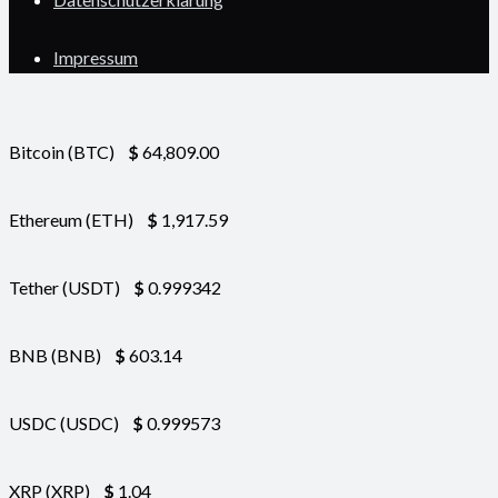
Impressum
Bitcoin (BTC)
$
64,809.00
Ethereum (ETH)
$
1,917.59
Tether (USDT)
$
0.999342
BNB (BNB)
$
603.14
USDC (USDC)
$
0.999573
XRP (XRP)
$
1.04