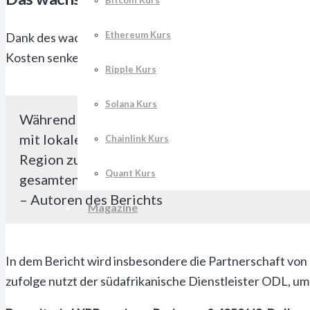
Bitcoin Kurs
Ethereum Kurs
Dank des wachsenden globalen Netzwerks von Ripple kön
Kosten senken, indem sie die Vorfinanzierung eliminiere
Ripple Kurs
Solana Kurs
Während sich Innovationen im digitalen Zahlu
mit lokalen Finanzinstituten und Fintechs zu
Chainlink Kurs
Region zu bringen. Dazu gehören die Interope
Quant Kurs
gesamten Kontinent.
– Autoren des Berichts
Magazine
In dem Bericht wird insbesondere die Partnerschaft von
zufolge nutzt der südafrikanische Dienstleister ODL, 