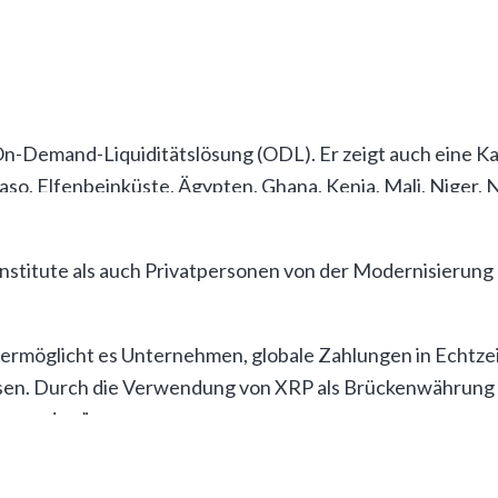
in Afrika digital abgewickelt. Laut den Autoren des Beri
ittlich 6,3 % einsparen. In Afrika südlich der Sahara er
On-Demand-Liquiditätslösung (ODL). Er zeigt auch eine Ka
aso, Elfenbeinküste, Ägypten, Ghana, Kenia, Mali, Niger, N
institute als auch Privatpersonen von der Modernisierun
ermöglicht es Unternehmen, globale Zahlungen in Echtzei
üssen. Durch die Verwendung von XRP als Brückenwährung 
n werden.”