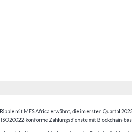
nen laut dem Bericht auch multinationale Fintech-Untern
n und gleichzeitig auf Auszahlungssysteme auf der ganzen
ngsverkehr und die Einführung von Kryptowährunge
sammen, um die Vorteile besserer grenzüberschrei
rabilität regionaler Zahlungen und einwandfreie
 Ripple mit MFS Africa erwähnt, die im ersten Quartal 20
um ISO20022-konforme Zahlungsdienste mit Blockchain-ba