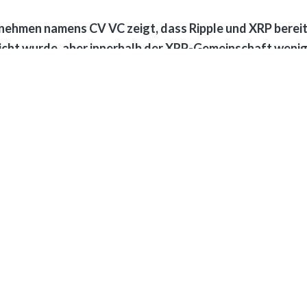
nehmen namens CV VC zeigt, dass Ripple und XRP bereit
tlicht wurde, aber innerhalb der XRP-Gemeinschaft weni
Zusammenarbeit mit der südafrikanischen Standard Bank er
ktiv sind.
r Zahlungsdienste wie Ripple in Afrika enorm sind. Trotz e
ngenutzt. Es wird erwartet, dass die Einnahmen aus dem el
mer Lücken auf. Infolgedessen können zahllose Menschen
hrungen bieten ihnen eine Lösung.