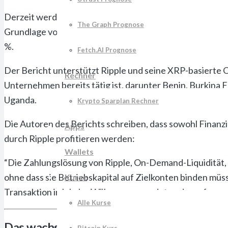
Derzeit werden jedoch weniger als 10 % aller Zahlungen 
The Graph Prognose
Grundlage von Blockchain und Kryptowährungen durchschn
%.
Fetch.AI Prognose
Der Bericht unterstützt Ripple und seine XRP-basierte 
Rechner
Unternehmen bereits tätig ist, darunter Benin, Burkina F
Uganda.
Krypto Sparplan Rechner
Die Autoren des Berichts schreiben, dass sowohl Finanz
Apps
durch Ripple profitieren werden:
Wallets
“Die Zahlungslösung von Ripple, On-Demand-Liquidität, 
ohne dass sie Betriebskapital auf Zielkonten binden m
Kurse
Transaktion in lokaler Währung gesendet und empfange
Alle Kurse
Das wachsende Netzwerk von Ripple