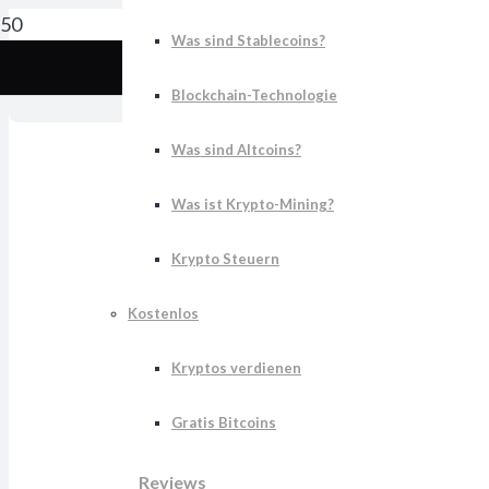
Was sind Stablecoins?
K
Blockchain-Technologie
Was sind Altcoins?
Was ist Krypto-Mining?
Krypto Steuern
Kostenlos
Kryptos verdienen
Gratis Bitcoins
Reviews