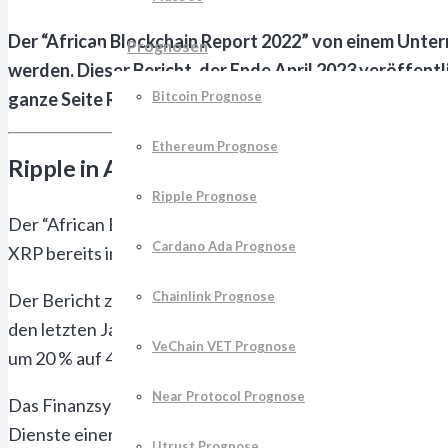
Der “African Blockchain Report 2022” von einem Unter
Prognosen
werden. Dieser Bericht, der Ende April 2023 veröffen
ganze Seite Ripple gewidmet.
Bitcoin Prognose
Ethereum Prognose
Ripple in Afrika gut positioniert
Ripple Prognose
Der “African Blockchain Report 2022”, der von CV VC in 
Cardano Ada Prognose
XRP bereits in 13 Ländern des afrikanischen Kontinents a
Chainlink Prognose
Der Bericht zeigt, dass die Chancen für Anbieter digitale
den letzten Jahren bleibt ein Großteil des Potenzials u
VeChain VET Prognose
um 20 % auf 40 Milliarden US-Dollar steigen werden.
Near Protocol Prognose
Das Finanzsystem des Kontinents weist jedoch noch im
Dienste einer Bank nicht in Anspruch nehmen. Kryptowä
Utrust Prognose