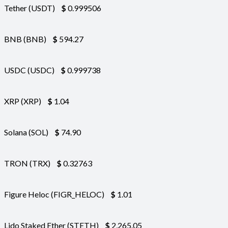
Tether (USDT)
$
0.999506
BNB (BNB)
$
594.27
USDC (USDC)
$
0.999738
XRP (XRP)
$
1.04
Solana (SOL)
$
74.90
TRON (TRX)
$
0.32763
Figure Heloc (FIGR_HELOC)
$
1.01
Lido Staked Ether (STETH)
$
2,265.05