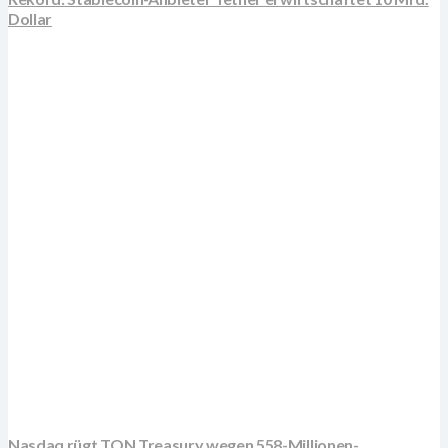
Dollar
Nasdaq rügt TON Treasury wegen 558-Millionen-