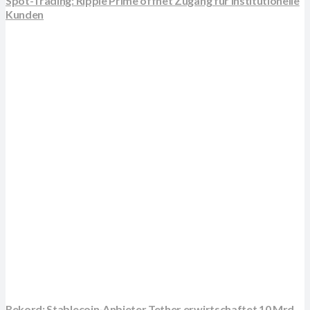
Spot-Trading: Ripple Prime öffnet Zugang für institutionelle
Kunden
Rekord: Stablecoin-Anbieter Tether erwirtschaftet 10 Mrd.