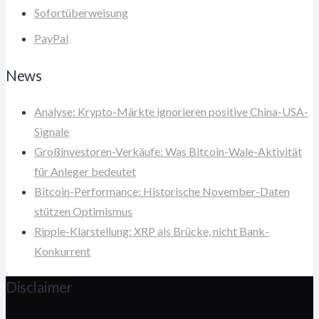
Sofortüberweisung
PayPal
News
Analyse: Krypto-Märkte ignorieren positive China-USA-
Signale
Großinvestoren-Verkäufe: Was Bitcoin-Wale-Aktivität
für Anleger bedeutet
Bitcoin-Performance: Historische November-Daten
stützen Optimismus
Ripple-Klarstellung: XRP als Brücke, nicht Bank-
Konkurrent
Disclaimer