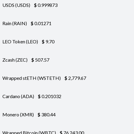
USDS (USDS)
$
0.999873
Rain (RAIN)
$
0.01271
LEO Token (LEO)
$
9.70
Zcash (ZEC)
$
507.57
Wrapped stETH (WSTETH)
$
2,779.67
Cardano (ADA)
$
0.201032
Monero (XMR)
$
380.44
Wrapped Bitcoin (WBTC)
$
76,243.00