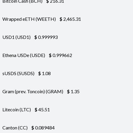
Bitcoin Cash (BCH)
$
216.31
Wrapped eETH (WEETH)
$
2,465.31
USD1 (USD1)
$
0.999993
Ethena USDe (USDE)
$
0.999662
sUSDS (SUSDS)
$
1.08
Gram (prev. Toncoin) (GRAM)
$
1.35
Litecoin (LTC)
$
45.51
Canton (CC)
$
0.089484