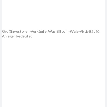
Großinvestoren-Verkäufe: Was Bitcoin-Wale-Aktivität für
Anleger bedeutet