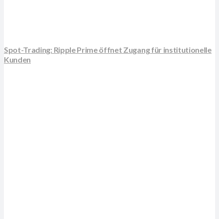
Spot-Trading: Ripple Prime öffnet Zugang für institutionelle
Kunden