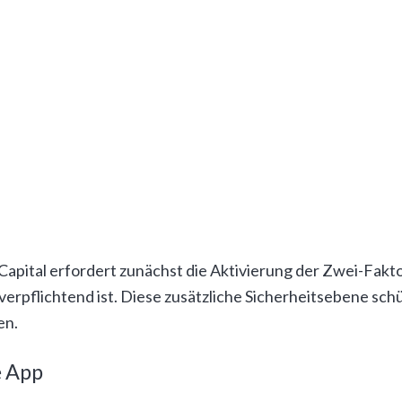
 dar, um den Sparer-Pauschbetrag zu nutzen. Dabei handelt
 nicht der Abgeltungssteuer zu unterwerfen. Richtest Du 
r Deine Kapitalerträge bis maximal 1.000 Euro ab.
i einem praktischen Beispiel: Bei Kapitalerträgen von 1.2
 Freistellungsauftrag werden nur die 200 Euro über dem F
Scalable Capital
 Capital erfordert zunächst die Aktivierung der Zwei-Fakt
pflichtend ist. Diese zusätzliche Sicherheitsebene schü
en.
e App