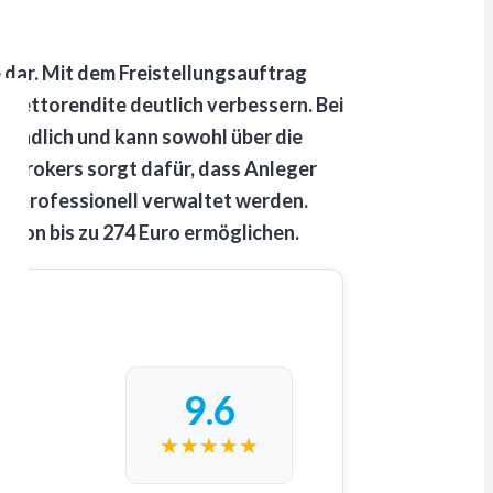
s!
 dar. Mit dem Freistellungsauftrag
e Nettorendite deutlich verbessern. Bei
reundlich und kann sowohl über die
obrokers sorgt dafür, dass Anleger
kte professionell verwaltet werden.
 von bis zu 274 Euro ermöglichen.
9.6
★
★
★
★
★