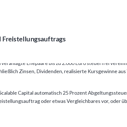
 Freistellungsauftrags
freie Kapitalerträge in Deutschland. Seit der Erhöhung be
 veranlagte Ehepaare bis zu 2.000 Euro steuerfrei vere
hließlich Zinsen, Dividenden, realisierte Kursgewinne a
calable Capital automatisch 25 Prozent Abgeltungssteuer 
eistellungsauftrag oder etwas Vergleichbares vor, oder üb
ese Steuern fällig. Diese automatische Besteuerung schm