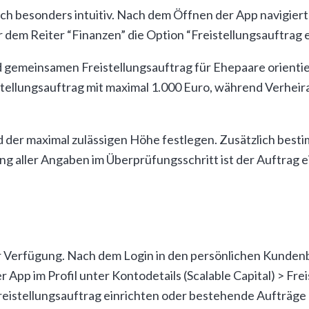
 sich besonders intuitiv. Nach dem Öffnen der App navigie
r dem Reiter “Finanzen” die Option “Freistellungsauftrag e
d gemeinsamen Freistellungsauftrag für Ehepaare orientie
istellungsauftrag mit maximal 1.000 Euro, während Verhei
d der maximal zulässigen Höhe festlegen. Zusätzlich besti
ung aller Angaben im Überprüfungsschritt ist der Auftrag 
r Verfügung. Nach dem Login in den persönlichen Kundenb
 App im Profil unter Kontodetails (Scalable Capital) > Fre
Freistellungsauftrag einrichten oder bestehende Aufträge