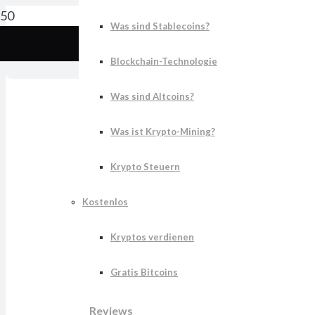
Was sind Stablecoins?
Kry
Blockchain-Technologie
Was sind Altcoins?
Was ist Krypto-Mining?
Krypto Steuern
Kostenlos
Kryptos verdienen
Gratis Bitcoins
Reviews