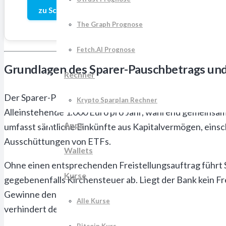
zu Scalable.Capital
The Graph Prognose
Fetch.AI Prognose
Grundlagen des Sparer-Pauschbetrags und
Rechner
Der Sparer-Pauschbetrag bildet die Grundlage für steuer
Krypto Sparplan Rechner
Alleinstehende 1.000 Euro pro Jahr, während gemeinsam
Apps
umfasst sämtliche Einkünfte aus Kapitalvermögen, einsc
Ausschüttungen von ETFs.
Wallets
Ohne einen entsprechenden Freistellungsauftrag führt S
Kurse
gegebenenfalls Kirchensteuer ab. Liegt der Bank kein Fr
Gewinne den Sparerpauschbetrag, werden automatisch di
Alle Kurse
verhindert den optimalen Zinseszinseffekt.