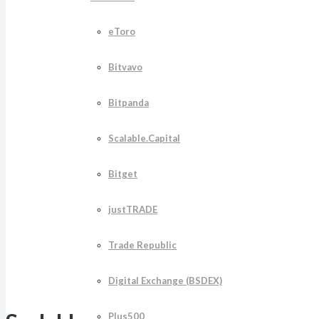
eToro
Bitvavo
Bitpanda
Scalable.Capital
Bitget
justTRADE
Trade Republic
Digital Exchange (BSDEX)
Plus500