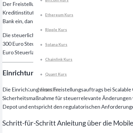
Bitcoin Kurs
Der Freistellungsauftrag stellt das zentrale Instrument
Kreditinstitut, Kapitalerträge bis zur angegebenen Höhe
Ethereum Kurs
Bank ein, dann führt die Bank keine Abgeltungssteuer fü
Ripple Kurs
Die steuerliche Wirkung zeigt sich besonders deutlich be
300 Euro Steuern an. Mit einem vollständig ausgenutzten
Solana Kurs
Euro Steuerlast bedeutet – eine Ersparnis von 250 Euro.
Chainlink Kurs
Einrichtung des Freistellungsauftrags bei 
Quant Kurs
Magazine
Die Einrichtung eines Freistellungsauftrags bei Scalable
Sicherheitsmaßnahme für steuerrelevante Änderungen ver
Depot und entspricht den regulatorischen Anforderung
Schritt-für-Schritt Anleitung über die Mobil