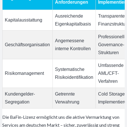
Anforderungen
Implementie
Ausreichende
Transparente
Kapitalausstattung
Eigenkapitalbasis
Finanzstruktur
Professionelle
Angemessene
Geschäftsorganisation
Governance-
interne Kontrollen
Strukturen
Umfassende
Systematische
Risikomanagement
AML/CFT-
Risikoidentifikation
Verfahren
Kundengelder-
Getrennte
Cold Storage-
Segregation
Verwahrung
Implementier
Die BaFin-Lizenz ermöglicht uns die aktive Vermarktung von
Services am deutschen Markt – sicher, zuverlässig und streng