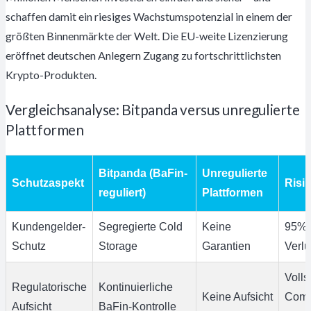
schaffen damit ein riesiges Wachstumspotenzial in einem der
größten Binnenmärkte der Welt. Die EU-weite Lizenzierung
eröffnet deutschen Anlegern Zugang zu fortschrittlichsten
Krypto-Produkten.
Vergleichsanalyse: Bitpanda versus unregulierte
Plattformen
Bitpanda (BaFin-
Unregulierte
Schutzaspekt
Risi
reguliert)
Plattformen
Kundengelder-
Segregierte Cold
Keine
95% 
Schutz
Storage
Garantien
Verlu
Volls
Regulatorische
Kontinuierliche
Keine Aufsicht
Comp
Aufsicht
BaFin-Kontrolle