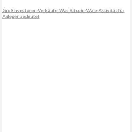
Großinvestoren-Verkäufe: Was Bitcoin-Wale-Aktivität für
Anleger bedeutet