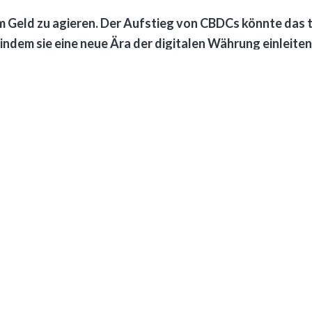
 oder einer ähnlichen Technologie aufbaut, bieten sie d
em Geld zu agieren. Der Aufstieg von CBDCs könnte das 
dem sie eine neue Ära der digitalen Währung einleiten
elt deutet darauf hin, dass eine signifikante Veränderun
suchen bereits das Potenzial von CBDCs, um monetäre Po
ern und die finanzielle Inklusion zu fördern. Diese Währ
en und gleichzeitig die Relevanz und Souveränität des s
nzüberschreitende Zahlungen und die Privatsphäre der N
 CBDCs als Mittel zur Bekämpfung von Kriminalität und
und Kontrolle des Finanzsystems ergeben könnten. Die Fra
gen erforderlich sind, ist für die zukünftige Entwicklu