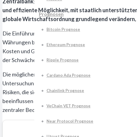
Zentralbankgeld, das auf einer Blockchain-Technologie
und effiziente Möglichkeit, mit staatlich unterstützt
Prognosen
globale Wirtschaftsordnung grundlegend verändern, in
Bitcoin Prognose
Die Einführung von CBDCs durch Länder überall auf der W
Währungen bevorsteht. Verschiedene Zentralbanken unter
Ethereum Prognose
Kosten und Geschwindigkeit von Transaktionen zu verbess
der Schwächen herkömmlicher Finanzsysteme zu überwind
Ripple Prognose
Die möglichen Auswirkungen von CBDCs auf Handel, gre
Cardano Ada Prognose
Untersuchungen und Debatten. Während einige Experten
Chainlink Prognose
Risiken, die sich aus größerer staatlicher Überwachung 
beeinflussen und welche regulatorischen Rahmenbedingun
VeChain VET Prognose
zentraler Bedeutung.
Near Protocol Prognose
Utrust Prognose