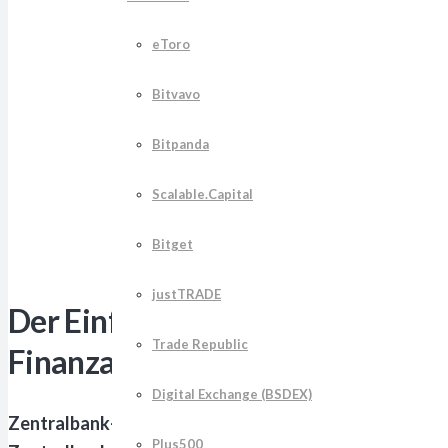
eToro
Bitvavo
Bitpanda
Scalable.Capital
Bitget
justTRADE
Der Einfluss von Zentralbank-Di
Trade Republic
Finanzarchitektur
Digital Exchange (BSDEX)
Zentralbank-Digitalwährungen (CBDCs) repräsentieren
Plus500