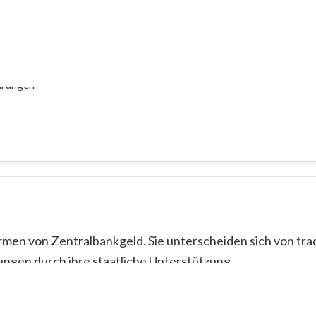
hrungen
men von Zentralbankgeld. Sie unterscheiden sich von tra
gen durch ihre staatliche Unterstützung.
ptowährungen