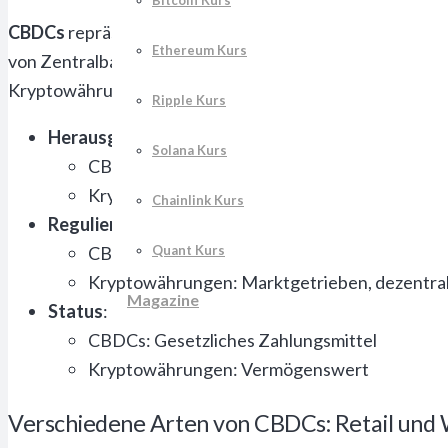
Bitcoin Kurs
CBDCs
repräsentieren digitales Zentralbankgeld, währ
Ethereum Kurs
von Zentralbanken herausgegeben und reguliert, was ihne
Kryptowährungen in der Regel nicht von einer staatlichen
Ripple Kurs
Herausgeber
:
Solana Kurs
CBDCs: Zentralbank
Kryptowährungen: Diverse Netzwerke und A
Chainlink Kurs
Regulierung
:
CBDCs: Staatlich reguliert
Quant Kurs
Kryptowährungen: Marktgetrieben, dezentra
Magazine
Status
:
CBDCs: Gesetzliches Zahlungsmittel
Kryptowährungen: Vermögenswert
Verschiedene Arten von CBDCs: Retail und