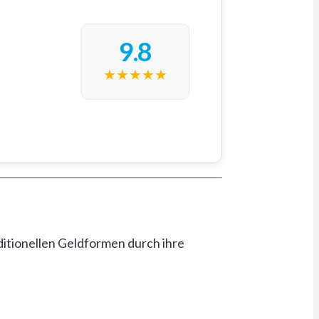
9.8
★
★
★
★
★
ditionellen Geldformen durch ihre