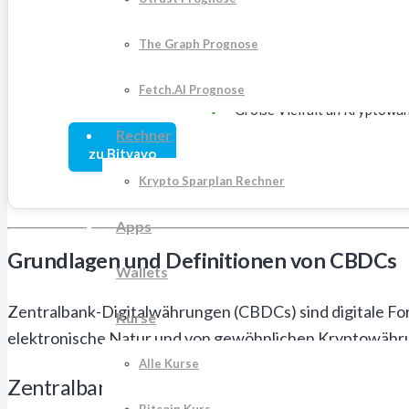
The Graph Prognose
Geringe Gebühren: ab 0,02%
Sehr guter Kundenservice
Fetch.AI Prognose
Große Vielfalt an Kryptowä
Rechner
zu Bitvavo
Krypto Sparplan Rechner
Apps
Grundlagen und Definitionen von CBDCs
Wallets
Zentralbank-Digitalwährungen (CBDCs) sind digitale For
Kurse
elektronische Natur und von gewöhnlichen Kryptowährun
Alle Kurse
Zentralbank-Digitalwährungen versus Kry