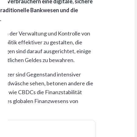
en Verbrauchern eine digitale, sichere
traditionelle Bankwesen und die
.
g in der Verwaltung und Kontrolle von
litik effektiver zu gestalten, die
ungen sind darauf ausgerichtet, einige
taatlichen Geldes zu bewahren.
utzer sind Gegenstand intensiver
 Geldwäsche sehen, betonen andere die
ge, wie CBDCs die Finanzstabilität
ng des globalen Finanzwesens von