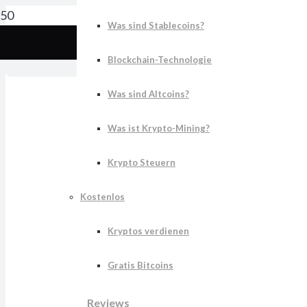
Was sind Stablecoins?
Kry
Blockchain-Technologie
Was sind Altcoins?
Was ist Krypto-Mining?
Krypto Steuern
Kostenlos
Kryptos verdienen
Gratis Bitcoins
Reviews