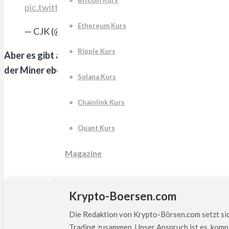
Bitcoin Kurs
pic.twitter.com/DgCaRz65YE
Ethereum Kurs
— CJK (@CJKonstantinos)
April 29, 2023
Ripple Kurs
Aber es gibt auch eine positive Seite dieser Nachricht
der Miner ebenfalls wieder senken würde.
Solana Kurs
Chainlink Kurs
Quant Kurs
Magazine
Krypto-Boersen.com
Die Redaktion von Krypto-Börsen.com setzt sic
Trading zusammen. Unser Anspruch ist es, kompl