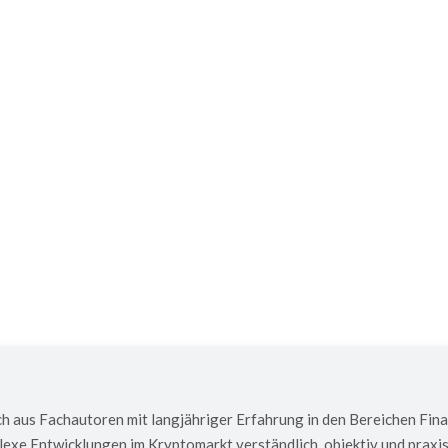
. Luxor geht nämlich davon aus, dass die Energiepreise 
h aus Fachautoren mit langjähriger Erfahrung in den Bereichen Fin
exe Entwicklungen im Kryptomarkt verständlich, objektiv und praxis