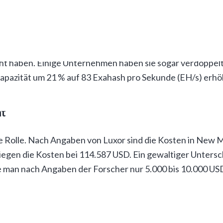
ttbewerbs
nzende Faktor. Die Hash-Rate ist ebenfalls erheblich ges
t haben. Einige Unternehmen haben sie sogar verdoppelt, 
apazität um 21 % auf 83 Exahash pro Sekunde (EH/s) erhö
ht
ne Rolle. Nach Angaben von Luxor sind die Kosten in New
iegen die Kosten bei 114.587 USD. Ein gewaltiger Unterschi
te man nach Angaben der Forscher nur 5.000 bis 10.000 USD
t in
#Bitcoin
demonstrating the natural asset value (NAV)
n then price discovery starts with fair value -> cost of pr