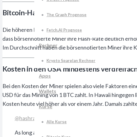
Bitcoin-Hashrate steigt aufgrund des We
The Graph Prognose
Die höheren Energiepreise waren nicht der einzige begre
Fetch.AI Prognose
dass börsennotierte Miner ihre Hash-Rate deutlich erhöh
Rechner
Im Durchschnitt haben die börsennotierten Miner ihre K
Krypto Sparplan Rechner
Kosten in den USA mindestens verdreifac
Apps
Bei den Kosten der Miner spielen also viele Faktoren ei
Wallets
USD für das Mining von 1 BTC zahlt. In Hawaii hingegen l
Kosten heute viel höher als vor einem Jahr. Damals zahl
Kurse
@hashrateindex
producing the most important char
Alle Kurse
As long as marketplace confirms value prop of bitcoi