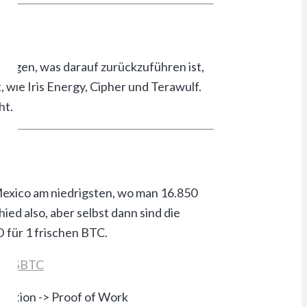
tiegen, was darauf zurückzuführen ist,
wie Iris Energy, Cipher und Terawulf.
ht.
 Mexico am niedrigsten, wo man 16.850
ed also, aber selbst dann sind die
 für 1 frischen BTC.
 of
$BTC
oduction -> Proof of Work