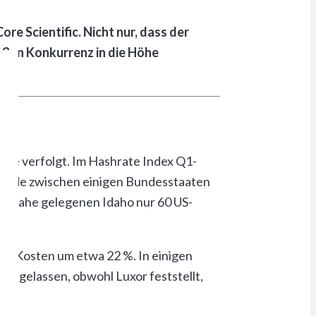
re Scientific. Nicht nur, dass der
roßen Konkurrenz in die Höhe
ekte verfolgt. Im Hashrate Index Q1-
schiede zwischen einigen Bundesstaaten
im nahe gelegenen Idaho nur 60 US-
 die Kosten um etwa 22 %. In einigen
ausgelassen, obwohl Luxor feststellt,