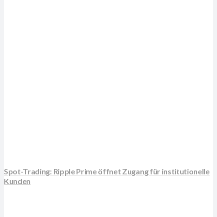
Spot-Trading: Ripple Prime öffnet Zugang für institutionelle
Kunden