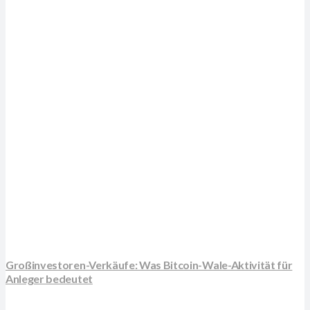
Großinvestoren-Verkäufe: Was Bitcoin-Wale-Aktivität für
Anleger bedeutet