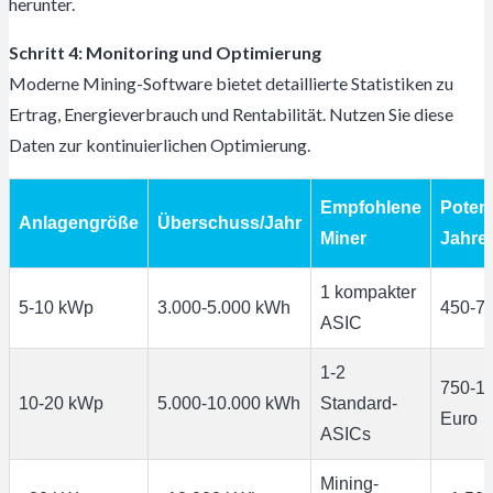
herunter.
Schritt 4: Monitoring und Optimierung
Moderne Mining-Software bietet detaillierte Statistiken zu
Ertrag, Energieverbrauch und Rentabilität. Nutzen Sie diese
Daten zur kontinuierlichen Optimierung.
Empfohlene
Potent
Anlagengröße
Überschuss/Jahr
Miner
Jahre
1 kompakter
5-10 kWp
3.000-5.000 kWh
450-7
ASIC
1-2
750-1.
10-20 kWp
5.000-10.000 kWh
Standard-
Euro
ASICs
Mining-