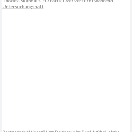
Thodex-Skandal: CEO Faruk Ozer verstirbt während
Untersuchungshaft
Partnerschaft bestätigt: Dogecoin im Profifußball aktiv