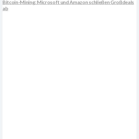
Bitcoin-Mining: Microsoft und Amazon schließen Großdeals
ab