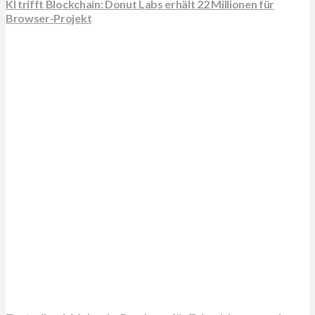
KI trifft Blockchain: Donut Labs erhält 22 Millionen für
Browser-Projekt